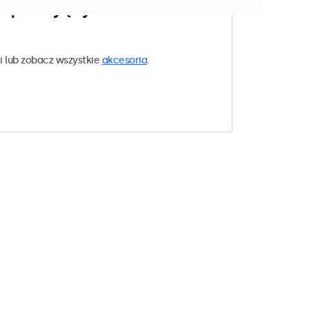
w pasujących do Twoich
i lub zobacz wszystkie
akcesoria
.