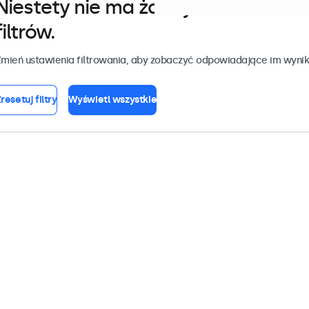
Niestety nie ma żadnych monitoró
filtrów.
mień ustawienia filtrowania, aby zobaczyć odpowiadające im wynik
resetuj filtry
Wyświetl wszystkie