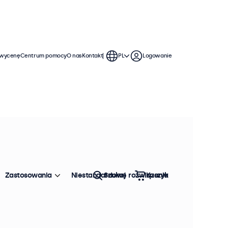
 wycenę
Centrum pomocy
O nas
Kontakt
PL
Logowanie
Uchwyty ścienne, kable,
Sortowanie:
Popularność
Zastosowania
Niestandardowe rozwiązania
Szukaj
Koszyk