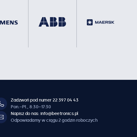
Zadzwoń pod numer 22 397 04 43
Pon.–Pt., 8:30–17:30
Napisz do nas: info@beetronics.pl
Odpowiadamy w ciągu 2 godzin roboczych