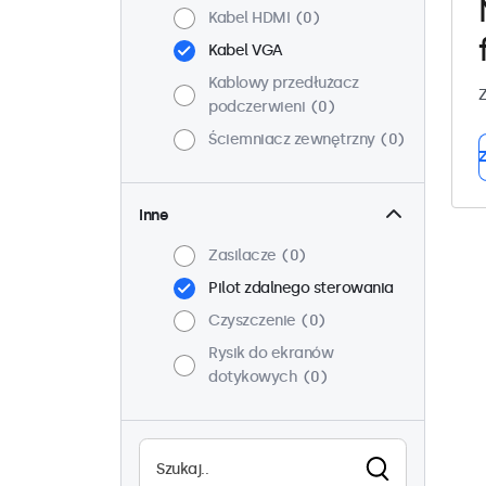
Kabel HDMI
0
Kabel VGA
Kablowy przedłużacz
Z
podczerwieni
0
Ściemniacz zewnętrzny
0
Z
Inne
Zasilacze
0
Pilot zdalnego sterowania
Czyszczenie
0
Rysik do ekranów
dotykowych
0