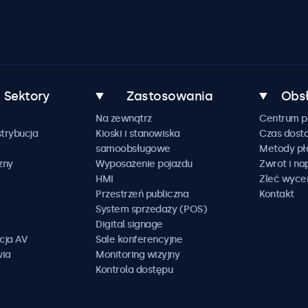
Sektory
Zastosowania
Obsł
Na zewnątrz
Centrum 
trybucja
Kioski i stanowiska
Czas dost
samoobsługowe
Metody pł
zny
Wyposażenie pojazdu
Zwrot i n
HMI
Zleć wyce
Przestrzeń publiczna
Kontakt
System sprzedaży (POS)
Digital signage
cja AV
Sale konferencyjne
wia
Monitoring wizyjny
Kontrola dostępu