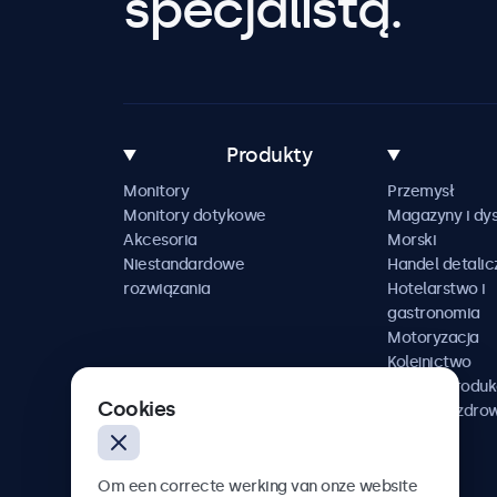
specjalistą.
Produkty
Monitory
Przemysł
Monitory dotykowe
Magazyny i dys
Akcesoria
Morski
Niestandardowe
Handel detalic
rozwiązania
Hotelarstwo i
gastronomia
Motoryzacja
Kolejnictwo
Media i produk
Cookies
Ochrona zdro
Om een correcte werking van onze website