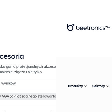
Zleć
cesoria
oka gama profesjonalnych akcesoriów do wyświetlaczy Beetronics. 
niacze, złącza i nie tylko.
0
wyników
Produkty
Sektory
l VGA
Pilot zdalnego sterowania
Wyczyść