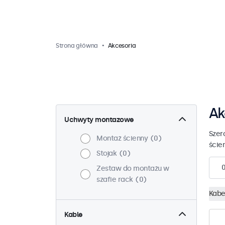
Strona główna
Akcesoria
Ak
Uchwyty montazowe
Szer
Montaż ścienny
0
ściem
Stojak
0
Zestaw do montażu w
szafie rack
0
Kabe
Kable