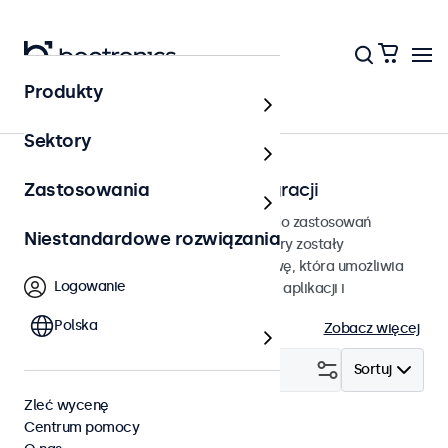
Produkty
Strona główna
Sektory
Monitory do zabudowy i integracji
Zastosowania
Monitory do zabudowy przeznaczone do zastosowań
Niestandardowe rozwiązania
profesjonalnych i ciągłej pracy. Monitory zostały
wyposażone solidną metalową obudowę, która umożliwia
Logowanie
bezproblemową integrację w dowolnej aplikacji i
środowisku.
Polska
Zobacz więcej
Filtruj (
19
)
Sortuj
Zleć wycenę
Centrum pomocy
W zabudowie
Wyczyść