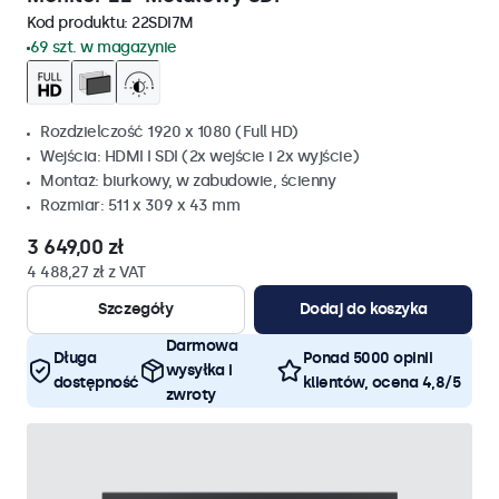
Kod produktu:
22SDI7M
69 szt. w magazynie
Rozdzielczość 1920 x 1080 (Full HD)
Wejścia: HDMI I SDI (2x wejście i 2x wyjście)
Montaż: biurkowy, w zabudowie, ścienny
Rozmiar: 511 x 309 x 43 mm
3 649,00 zł
4 488,27 zł z VAT
Szczegóły
Dodaj do koszyka
Darmowa
Długa
Ponad 5000 opinii
wysyłka i
dostępność
klientów, ocena 4,8/5
zwroty