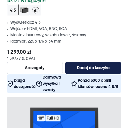
36 szt. w magazynie
Wyświetlacz 4:3
Wejścia: HDMI, VGA, BNC, RCA
Montaż: biurkowy, w zabudowie, ścienny
Rozmiar: 225 x 176 x 34 mm
1 299,00 zł
1 597,77 zł z VAT
Szczegóły
Dodaj do koszyka
Darmowa
Długa
Ponad 5000 opinii
wysyłka i
dostępność
klientów, ocena 4,8/5
zwroty