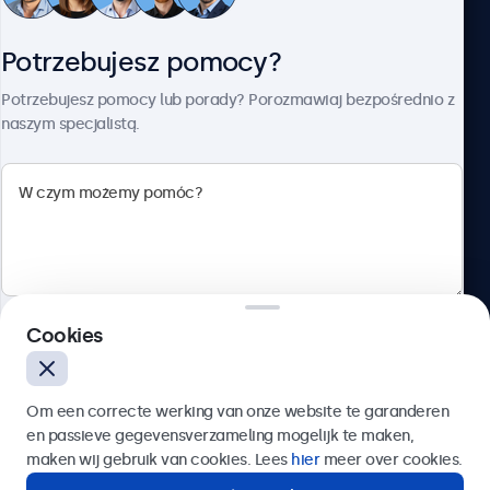
Obsługa klienta
Potrzebujesz pomocy?
O firmie Beetronics
Potrzebujesz pomocy lub porady? Porozmawiaj bezpośrednio z
naszym specjalistą.
Beetronics
ul. Marszałkowska 126/134, Warszawa, 00-008, Polska
4.8/5 ocenione przez 5000+ firm
Cookies
Polski
Wyślij
Om een correcte werking van onze website te garanderen
en passieve gegevensverzameling mogelijk te maken,
Lub zadzwoń pod numer:
22 397 04 43
maken wij gebruik van cookies. Lees
hier
meer over cookies.