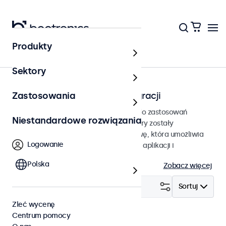
Produkty
Strona główna
Sektory
Monitory do zabudowy i integracji
Zastosowania
Monitory do zabudowy przeznaczone do zastosowań
Niestandardowe rozwiązania
profesjonalnych i ciągłej pracy. Monitory zostały
wyposażone solidną metalową obudowę, która umożliwia
Logowanie
bezproblemową integrację w dowolnej aplikacji i
środowisku.
Polska
Zobacz więcej
Filtruj (
19
)
Sortuj
Zleć wycenę
Centrum pomocy
W zabudowie
EN50155
Wyczyść