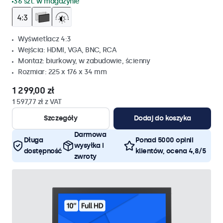
36 szt. w magazynie
Wyświetlacz 4:3
Wejścia: HDMI, VGA, BNC, RCA
Montaż: biurkowy, w zabudowie, ścienny
Rozmiar: 225 x 176 x 34 mm
1 299,00 zł
1 597,77 zł z VAT
Szczegóły
Dodaj do koszyka
Darmowa
Długa
Ponad 5000 opinii
wysyłka i
dostępność
klientów, ocena 4,8/5
zwroty