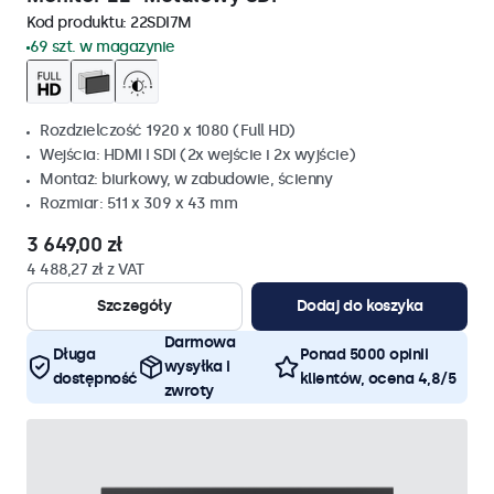
Kod produktu:
22SDI7M
69 szt. w magazynie
Rozdzielczość 1920 x 1080 (Full HD)
Wejścia: HDMI I SDI (2x wejście i 2x wyjście)
Montaż: biurkowy, w zabudowie, ścienny
Rozmiar: 511 x 309 x 43 mm
3 649,00 zł
4 488,27 zł z VAT
Szczegóły
Dodaj do koszyka
Darmowa
Długa
Ponad 5000 opinii
wysyłka i
dostępność
klientów, ocena 4,8/5
zwroty