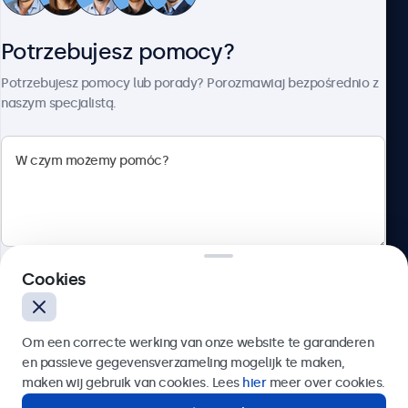
Obsługa klienta
Potrzebujesz pomocy?
O firmie Beetronics
Potrzebujesz pomocy lub porady? Porozmawiaj bezpośrednio z
naszym specjalistą.
Beetronics
ul. Marszałkowska 126/134, Warszawa, 00-008, Polska
4.8/5 ocenione przez 5000+ firm
Cookies
Polski
Wyślij
Om een correcte werking van onze website te garanderen
en passieve gegevensverzameling mogelijk te maken,
Lub zadzwoń pod numer:
22 397 04 43
maken wij gebruik van cookies. Lees
hier
meer over cookies.