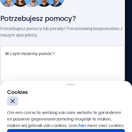
Obsługa klienta
Potrzebujesz pomocy?
O firmie Beetronics
Potrzebujesz pomocy lub porady? Porozmawiaj bezpośrednio z
naszym specjalistą.
Beetronics
ul. Marszałkowska 126/134, Warszawa, 00-008, Polska
4.8/5 ocenione przez 5000+ firm
Cookies
Polski
Wyślij
Om een correcte werking van onze website te garanderen
en passieve gegevensverzameling mogelijk te maken,
Lub zadzwoń pod numer:
22 397 04 43
maken wij gebruik van cookies. Lees
hier
meer over cookies.