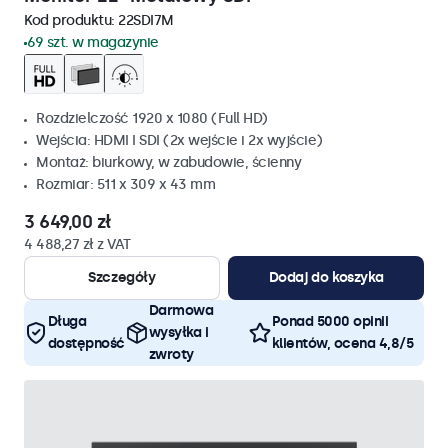
Kod produktu:
22SDI7M
69 szt. w magazynie
Rozdzielczość 1920 x 1080 (Full HD)
Wejścia: HDMI I SDI (2x wejście i 2x wyjście)
Montaż: biurkowy, w zabudowie, ścienny
Rozmiar: 511 x 309 x 43 mm
3 649,00 zł
4 488,27 zł z VAT
Szczegóły
Dodaj do koszyka
Darmowa
Długa
Ponad 5000 opinii
wysyłka i
dostępność
klientów, ocena 4,8/5
zwroty