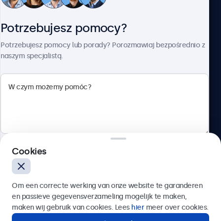
Obsługa klienta
Potrzebujesz pomocy?
O firmie Beetronics
Potrzebujesz pomocy lub porady? Porozmawiaj bezpośrednio z
naszym specjalistą.
Beetronics
ul. Marszałkowska 126/134, Warszawa, 00-008, Polska
4.8/5 ocenione przez 5000+ firm
Cookies
Polski
Wyślij
Om een correcte werking van onze website te garanderen
en passieve gegevensverzameling mogelijk te maken,
Lub zadzwoń pod numer:
22 397 04 43
maken wij gebruik van cookies. Lees
hier
meer over cookies.