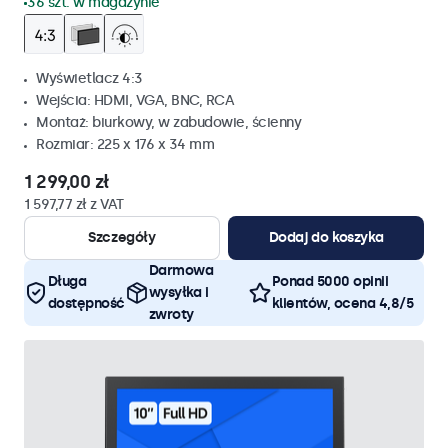
36 szt. w magazynie
Wyświetlacz 4:3
Wejścia: HDMI, VGA, BNC, RCA
Montaż: biurkowy, w zabudowie, ścienny
Rozmiar: 225 x 176 x 34 mm
1 299,00 zł
1 597,77 zł z VAT
Szczegóły
Dodaj do koszyka
Darmowa
Długa
Ponad 5000 opinii
wysyłka i
dostępność
klientów, ocena 4,8/5
zwroty