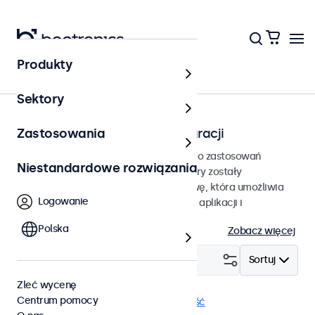
Produkty
Strona główna
Sektory
Monitory do zabudowy i integracji
Zastosowania
Monitory do zabudowy przeznaczone do zastosowań
Niestandardowe rozwiązania
profesjonalnych i ciągłej pracy. Monitory zostały
wyposażone solidną metalową obudowę, która umożliwia
Logowanie
bezproblemową integrację w dowolnej aplikacji i
środowisku.
Polska
Zobacz więcej
Filtruj (
19
)
Sortuj
Zleć wycenę
Centrum pomocy
W zabudowie
Ściemnianie
Wyczyść