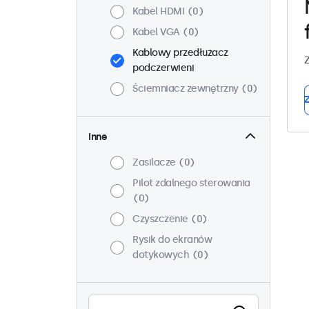
Kabel HDMI
0
Kabel VGA
0
Kablowy przedłużacz
Z
podczerwieni
Ściemniacz zewnętrzny
0
Z
Inne
Zasilacze
0
Pilot zdalnego sterowania
0
Czyszczenie
0
Rysik do ekranów
dotykowych
0