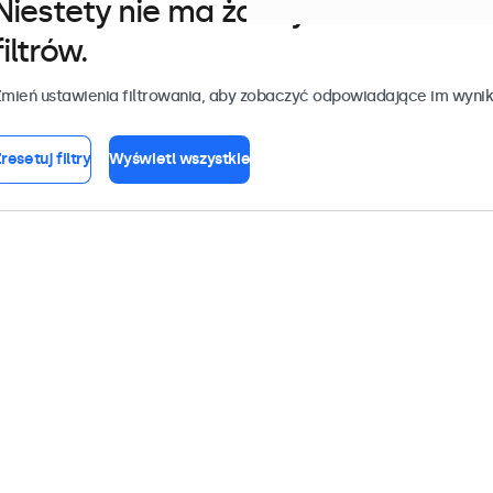
Niestety nie ma żadnych monitoró
filtrów.
mień ustawienia filtrowania, aby zobaczyć odpowiadające im wynik
resetuj filtry
Wyświetl wszystkie