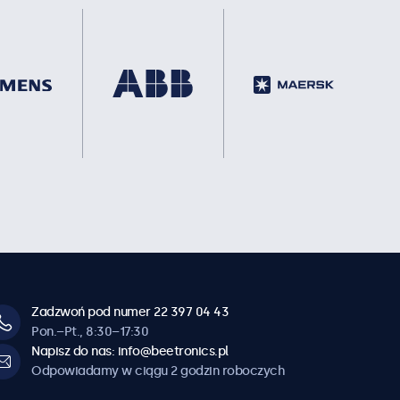
Zadzwoń pod numer 22 397 04 43
Pon.–Pt., 8:30–17:30
Napisz do nas: info@beetronics.pl
Odpowiadamy w ciągu 2 godzin roboczych