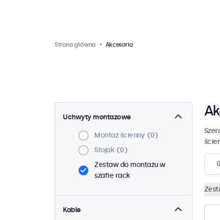
Strona główna
Akcesoria
Ak
Uchwyty montazowe
Szer
Montaż ścienny
0
ściem
Stojak
0
Zestaw do montażu w
szafie rack
Zest
Kable