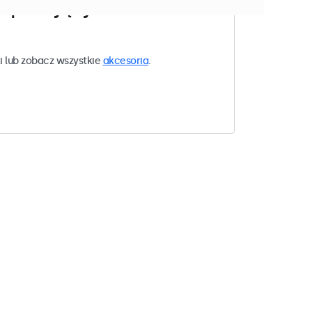
w pasujących do Twoich
i lub zobacz wszystkie
akcesoria
.