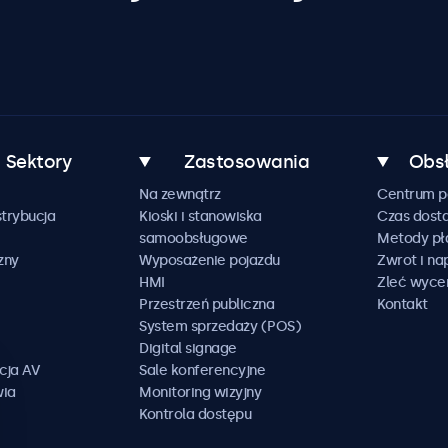
Sektory
Zastosowania
Obsł
Na zewnątrz
Centrum 
trybucja
Kioski i stanowiska
Czas dost
samoobsługowe
Metody pł
zny
Wyposażenie pojazdu
Zwrot i n
HMI
Zleć wyce
Przestrzeń publiczna
Kontakt
System sprzedaży (POS)
Digital signage
cja AV
Sale konferencyjne
wia
Monitoring wizyjny
Kontrola dostępu