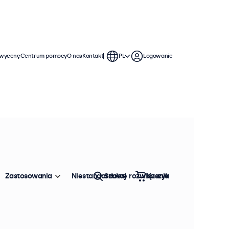
 wycenę
Centrum pomocy
O nas
Kontakt
PL
Logowanie
Uchwyty ścienne, kable,
Sortowanie:
Popularność
Zastosowania
Niestandardowe rozwiązania
Szukaj
Koszyk
Wyczyść