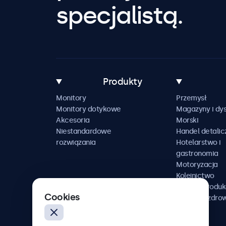
specjalistą.
Produkty
Monitory
Przemysł
Monitory dotykowe
Magazyny i dys
Akcesoria
Morski
Niestandardowe
Handel detalic
rozwiązania
Hotelarstwo i
gastronomia
Motoryzacja
Kolejnictwo
Media i produk
Cookies
Ochrona zdro