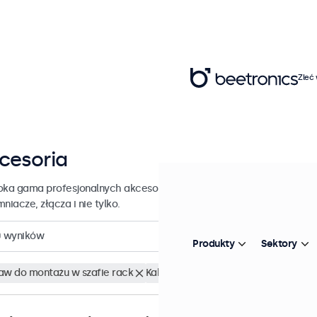
Zleć
cesoria
oka gama profesjonalnych akcesoriów do wyświetlaczy Beetronics. 
niacze, złącza i nie tylko.
0
wyników
Produkty
Sektory
aw do montażu w szafie rack
Kablowy przedłużacz podczerwieni