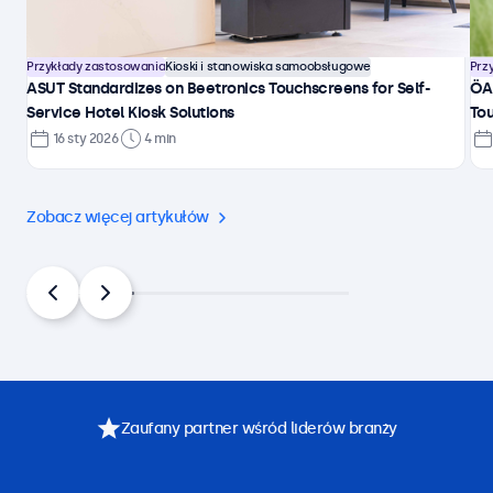
Przykłady zastosowania
Kioski i stanowiska samoobsługowe
Prz
ASUT Standardizes on Beetronics Touchscreens for Self-
ÖA
Service Hotel Kiosk Solutions
Tou
16 sty 2026
4 min
Zobacz więcej artykułów
Zaufany partner wśród liderów branży