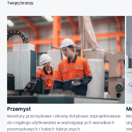
Twojej branży.
Przemysł
Ma
Monitory przemysłowe i ekrany dotykowe zaprojektowane
Mo
do ciągłego użytkowania w wymagających warunkach
uży
przemysłowych i halach fabrycznych.
ma