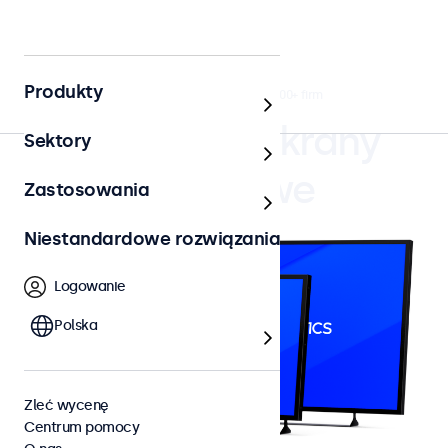
Produkty
4.8/5 ocenione przez 5000+ firm
Monitory i ekrany
Sektory
dotykowe
Zastosowania
Niestandardowe rozwiązania
Logowanie
Polska
Zleć wycenę
Centrum pomocy