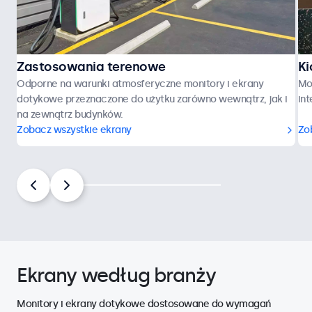
Zastosowania terenowe
Ki
Odporne na warunki atmosferyczne monitory i ekrany
Mo
dotykowe przeznaczone do użytku zarówno wewnątrz, jak i
in
na zewnątrz budynków.
Zobacz wszystkie ekrany
Zo
Ekrany według branży
Monitory i ekrany dotykowe dostosowane do wymagań