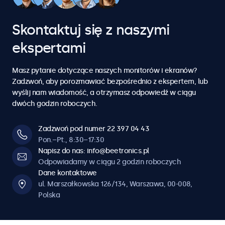
6
6
6
6
6
5
5
5
5
5
5
5
4
4
7
7
7
7
7
Skontaktuj się z naszymi
6
6
6
6
6
6
6
5
5
ekspertami
8
8
8
8
8
7
7
7
7
7
7
7
6
6
Masz pytanie dotyczące naszych monitorów i ekranów?
9
9
9
9
9
Zadzwoń, aby porozmawiać bezpośrednio z ekspertem, lub
8
8
8
8
8
8
8
wyślij nam wiadomość, a otrzymasz odpowiedź w ciągu
7
7
dwóch godzin roboczych.
0
0
0
0
0
9
9
9
9
9
9
9
8
8
Zadzwoń pod numer 22 397 04 43
Pon.–Pt., 8:30–17:30
0
0
0
0
0
0
0
Napisz do nas: info@beetronics.pl
9
9
Odpowiadamy w ciągu 2 godzin roboczych
Dane kontaktowe
0
0
ul. Marszałkowska 126/134, Warszawa, 00-008,
Polska