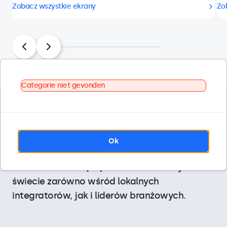
Zobacz wszystkie ekrany
Zo
Categorie niet gevonden
Projektujemy nasze ekrany do zastosowań
profesjonalnych i specjalistycznych branż.
Dzięki dostosowaniu do konkretnych funkcji i
Ok
długotrwałej niezawodności ekrany
Beetronics cieszą się uznaniem na całym
świecie zarówno wśród lokalnych
integratorów, jak i liderów branżowych.