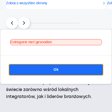
Zobacz wszystkie ekrany
Zo
Categorie niet gevonden
Projektujemy nasze ekrany do zastosowań
profesjonalnych i specjalistycznych branż.
Dzięki dostosowaniu do konkretnych funkcji i
Ok
długotrwałej niezawodności ekrany
Beetronics cieszą się uznaniem na całym
świecie zarówno wśród lokalnych
integratorów, jak i liderów branżowych.