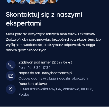
6
6
6
6
6
5
5
5
5
5
5
5
4
4
7
7
7
7
7
Skontaktuj się z naszymi
6
6
6
6
6
6
6
5
5
ekspertami
8
8
8
8
8
7
7
7
7
7
7
7
6
6
Masz pytanie dotyczące naszych monitorów i ekranów?
9
9
9
9
9
Zadzwoń, aby porozmawiać bezpośrednio z ekspertem, lub
8
8
8
8
8
8
8
wyślij nam wiadomość, a otrzymasz odpowiedź w ciągu
7
7
dwóch godzin roboczych.
0
0
0
0
0
9
9
9
9
9
9
9
8
8
Zadzwoń pod numer 22 397 04 43
Pon.–Pt., 8:30–17:30
0
0
0
0
0
0
0
Napisz do nas: info@beetronics.pl
9
9
Odpowiadamy w ciągu 2 godzin roboczych
Dane kontaktowe
0
0
ul. Marszałkowska 126/134, Warszawa, 00-008,
Polska