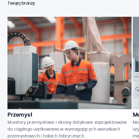
Twojej branży.
Przemysł
Ma
Monitory przemysłowe i ekrany dotykowe zaprojektowane
Mo
do ciągłego użytkowania w wymagających warunkach
uży
przemysłowych i halach fabrycznych.
ma