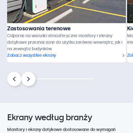
Zastosowania terenowe
Ki
Odporne na warunki atmosferyczne monitory i ekrany
Mo
dotykowe przeznaczone do użytku zarówno wewnątrz, jak i
in
na zewnątrz budynków.
Zobacz wszystkie ekrany
Zo
Ekrany według branży
Monitory i ekrany dotykowe dostosowane do wymagań