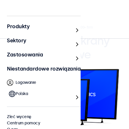
Produkty
4.8/5 ocenione przez 5000+ firm
Monitory i ekrany
Sektory
dotykowe
Zastosowania
Niestandardowe rozwiązania
Logowanie
Polska
Zleć wycenę
Centrum pomocy