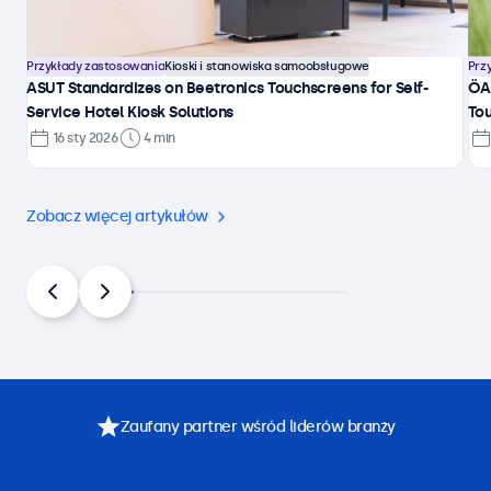
Przykłady zastosowania
Kioski i stanowiska samoobsługowe
Prz
ASUT Standardizes on Beetronics Touchscreens for Self-
ÖA
Service Hotel Kiosk Solutions
Tou
16 sty 2026
4 min
Zobacz więcej artykułów
Zaufany partner wśród liderów branży