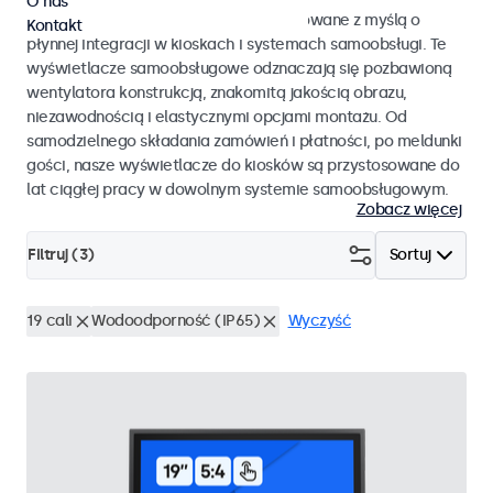
O nas
Monitory i ekrany dotykowe zaprojektowane z myślą o
Kontakt
płynnej integracji w kioskach i systemach samoobsługi. Te
wyświetlacze samoobsługowe odznaczają się pozbawioną
wentylatora konstrukcją, znakomitą jakością obrazu,
niezawodnością i elastycznymi opcjami montażu. Od
samodzielnego składania zamówień i płatności, po meldunki
gości, nasze wyświetlacze do kiosków są przystosowane do
lat ciągłej pracy w dowolnym systemie samoobsługowym.
Zobacz więcej
Filtruj (
3
)
Sortuj
19 cali
Wodoodporność (IP65)
Wyczyść