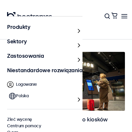
Produkty
Kioski i stanowiska samoobsługowe
Sektory
Zastosowania
Niestandardowe rozwiązania
Logowanie
Polska
Monitory i ekrany dotykowe do kiosków
Zleć wycenę
Centrum pomocy
samoobsługowych