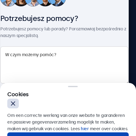
Obsługa klienta
Potrzebujesz pomocy?
O firmie Beetronics
Potrzebujesz pomocy lub porady? Porozmawiaj bezpośrednio z
naszym specjalistą.
Beetronics
ul. Marszałkowska 126/134, Warszawa, 00-008, Polska
4.8/5 ocenione przez 5000+ firm
Cookies
Polski
Wyślij
Om een correcte werking van onze website te garanderen
en passieve gegevensverzameling mogelijk te maken,
Lub zadzwoń pod numer:
22 397 04 43
maken wij gebruik van cookies. Lees
hier
meer over cookies.