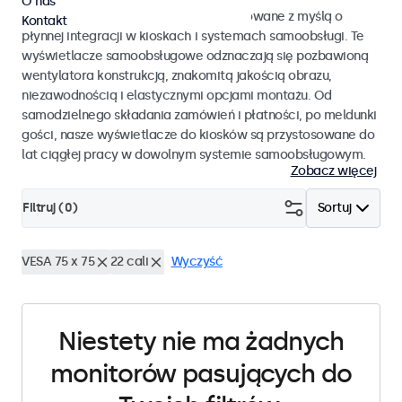
O nas
Monitory i ekrany dotykowe zaprojektowane z myślą o
Kontakt
płynnej integracji w kioskach i systemach samoobsługi. Te
wyświetlacze samoobsługowe odznaczają się pozbawioną
wentylatora konstrukcją, znakomitą jakością obrazu,
niezawodnością i elastycznymi opcjami montażu. Od
samodzielnego składania zamówień i płatności, po meldunki
gości, nasze wyświetlacze do kiosków są przystosowane do
lat ciągłej pracy w dowolnym systemie samoobsługowym.
Zobacz więcej
Filtruj (
0
)
Sortuj
VESA 75 x 75
22 cali
Wyczyść
Niestety nie ma żadnych
monitorów pasujących do