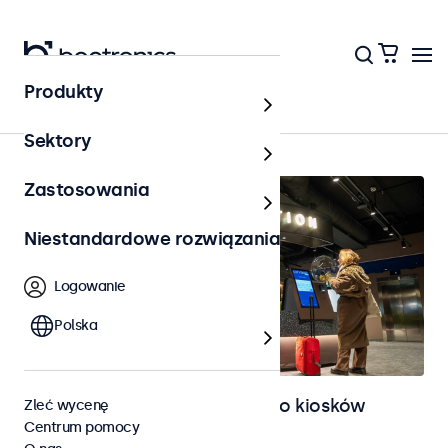
Produkty
Strona główna
Sektory
Zastosowania
Niestandardowe rozwiązania
Logowanie
Polska
Monitory i ekrany dotykowe do kiosków
Zleć wycenę
Centrum pomocy
samoobsługowych