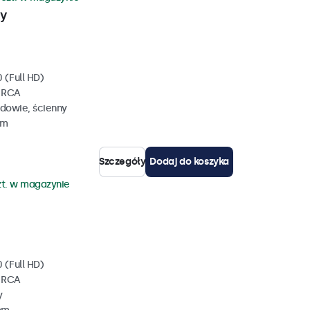
wy
 (Full HD)
, RCA
dowie, ścienny
mm
Szczegóły
Dodaj do koszyka
zt. w magazynie
 (Full HD)
, RCA
y