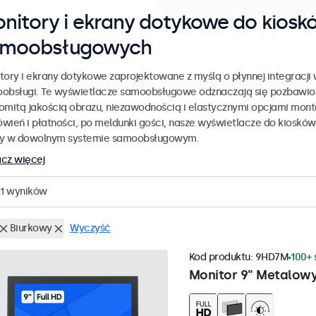
nitory i ekrany dotykowe do kiosk
amoobsługowych
tory i ekrany dotykowe zaprojektowane z myślą o płynnej integracji
obsługi. Te wyświetlacze samoobsługowe odznaczają się pozbawion
omitą jakością obrazu, niezawodnością i elastycznymi opcjami mon
wień i płatności, po meldunki gości, nasze wyświetlacze do kiosków
y w dowolnym systemie samoobsługowym.
cz więcej
1
wyników
Biurkowy
Wyczyść
Kod produktu:
9HD7M
100+ 
Monitor 9" Metalow