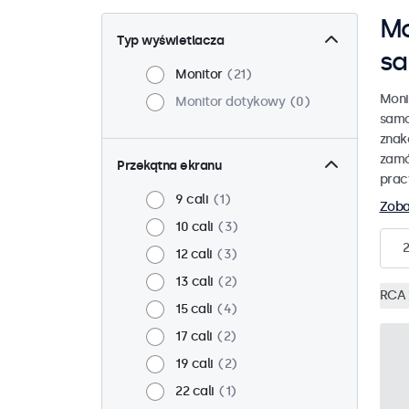
Mo
Typ wyświetlacza
s
Monitor
21
Moni
Monitor dotykowy
0
samo
znak
zamó
Przekątna ekranu
prac
9 cali
1
Zoba
10 cali
3
2
12 cali
3
13 cali
2
RCA
15 cali
4
17 cali
2
19 cali
2
22 cali
1