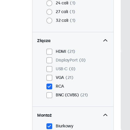
24 cali
1
27 cali
1
32 cali
1
Złącza
HDMI
21
DisplayPort
0
USB-C
0
VGA
21
RCA
BNC (CVBS)
21
Montaż
Biurkowy