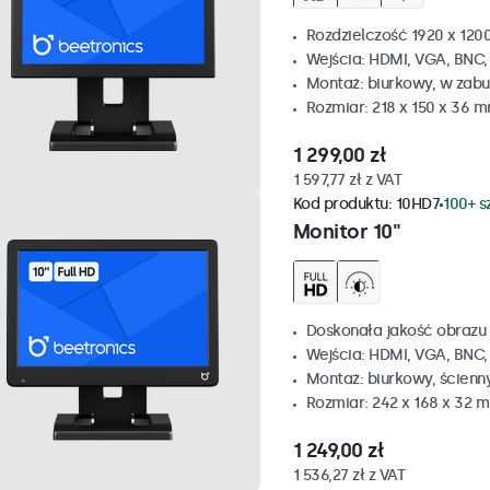
Rozdzielczość 1920 x 1200
Wejścia: HDMI, VGA, BNC
Montaż: biurkowy, w zabu
Rozmiar: 218 x 150 x 36 
1 299,00 zł
1 597,77 zł z VAT
Kod produktu:
10HD7
100+ s
Monitor 10"
Doskonała jakość obrazu 
Wejścia: HDMI, VGA, BNC
Montaż: biurkowy, ścienn
Rozmiar: 242 x 168 x 32 
1 249,00 zł
1 536,27 zł z VAT