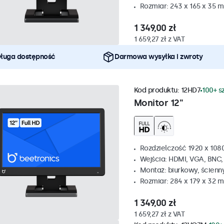
Rozmiar: 243 x 165 x 35 
1 349,00 zł
1 659,27 zł z VAT
ługa dostępność
Darmowa wysyłka i zwroty
Kod produktu:
12HD7
100+ s
Monitor 12"
Rozdzielczość 1920 x 1080
Wejścia: HDMI, VGA, BNC
Montaż: biurkowy, ścienn
Rozmiar: 284 x 179 x 32 
1 349,00 zł
1 659,27 zł z VAT