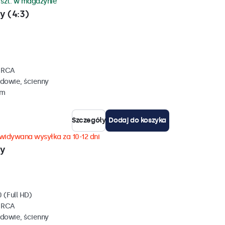
 szt. w magazynie
y (4:3)
, RCA
dowie, ścienny
mm
Szczegóły
Dodaj do koszyka
widywana wysyłka za 10-12 dni
wy
 (Full HD)
, RCA
dowie, ścienny