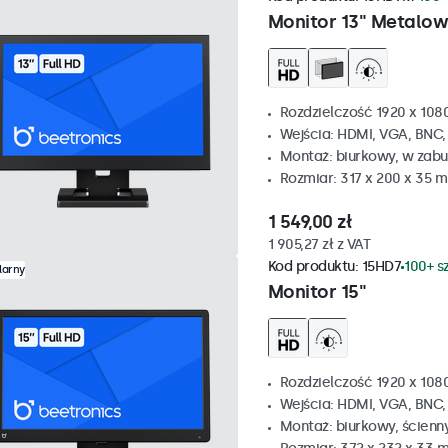
Monitor 13" Metalo
Rozdzielczość 1920 x 1080
Wejścia: HDMI, VGA, BNC
Montaż: biurkowy, w zabu
Rozmiar: 317 x 200 x 35 
1 549,00 zł
1 905,27 zł z VAT
Kod produktu:
15HD7
100+ s
larny
Monitor 15"
Rozdzielczość 1920 x 1080
Wejścia: HDMI, VGA, BNC
Montaż: biurkowy, ścienn