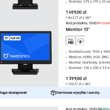
Rozmiar: 279 x 179 x 35 
1 499,00 zł
1 843,77 zł z VAT
Kod produktu:
13HD7
Przewi
Monitor 13"
Rozdzielczość 1920 x 1080
Wejścia: HDMI, VGA, BNC
Montaż: biurkowy, ścienn
Rozmiar: 318 x 200 x 33 
1 399,00 zł
1 720,77 zł z VAT
ługa dostępność
Darmowa wysyłka i zwroty
Kod produktu:
13HD7M
100+