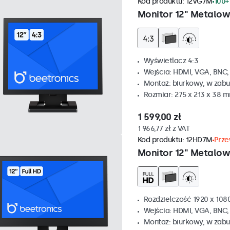
Kod produktu:
12VG7M
100+
Monitor 12" Metalow
Wyświetlacz 4:3
Wejścia: HDMI, VGA, BNC
Montaż: biurkowy, w zabu
Rozmiar: 275 x 213 x 38 
1 599,00 zł
1 966,77 zł z VAT
Kod produktu:
12HD7M
Prze
Monitor 12" Metalo
Rozdzielczość 1920 x 1080
Wejścia: HDMI, VGA, BNC
Montaż: biurkowy, w zabu