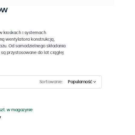
ów
 w kioskach i systemach
ą wentylatora konstrukcją,
tażu. Od samodzielnego składania
 są przystosowane do lat ciągłej
Sortowanie:
Popularność
szt. w magazynie
y