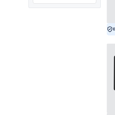
Wodoodporność (IP65)
0
Pyłoszczelne (IP65)
0
Ciągłe użytkowanie
21
Odporne na wandalizm
1
D
EN50155
21
eMark
21
DNV
20