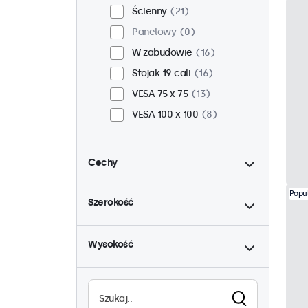
Ścienny
21
Panelowy
0
W zabudowie
16
Stojak 19 cali
16
VESA 75 x 75
13
VESA 100 x 100
8
Cechy
do
4:3 / 5:4
5
Popu
Szerokość
9-36 woltów
21
do
Ściemnianie
21
Wysokość
Odtwarzacz multimedialny
USB
21
Wysoka jasność
0
Czytelne w słońcu
0