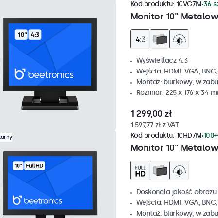
Kod produktu:
10VG7M
36 s
Monitor 10" Metalow
Wyświetlacz 4:3
Wejścia: HDMI, VGA, BNC
Montaż: biurkowy, w zabu
Rozmiar: 225 x 176 x 34 
1 299,00 zł
1 597,77 zł z VAT
Kod produktu:
10HD7M
100+
larny
Monitor 10" Metalo
Doskonała jakość obrazu 
Wejścia: HDMI, VGA, BNC
Montaż: biurkowy, w zabu