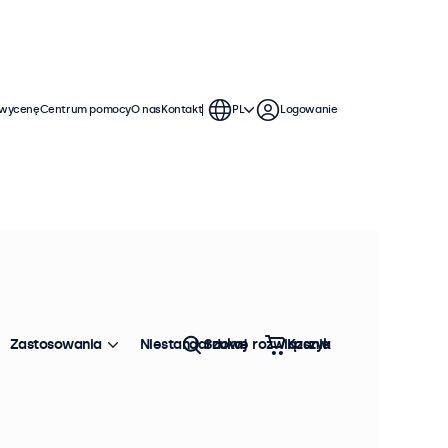
 wycenę
Centrum pomocy
O nas
Kontakt
PL
Logowanie
Zastosowania
Niestandardowe rozwiązania
Szukaj
Koszyk