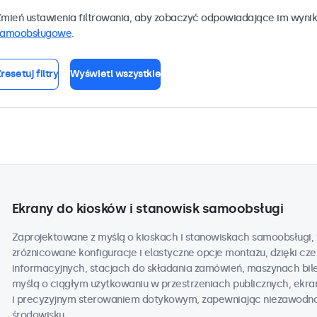
mień ustawienia filtrowania, aby zobaczyć odpowiadające im wynik
samoobsługowe
.
resetuj filtry
Wyświetl wszystkie
Ekrany do kiosków i stanowisk samoobsługi
Zaprojektowane z myślą o kioskach i stanowiskach samoobsługi, 
zróżnicowane konfiguracje i elastyczne opcje montażu, dzięki c
informacyjnych, stacjach do składania zamówień, maszynach bil
myślą o ciągłym użytkowaniu w przestrzeniach publicznych, ekran
i precyzyjnym sterowaniem dotykowym, zapewniając niezawodno
środowisku.