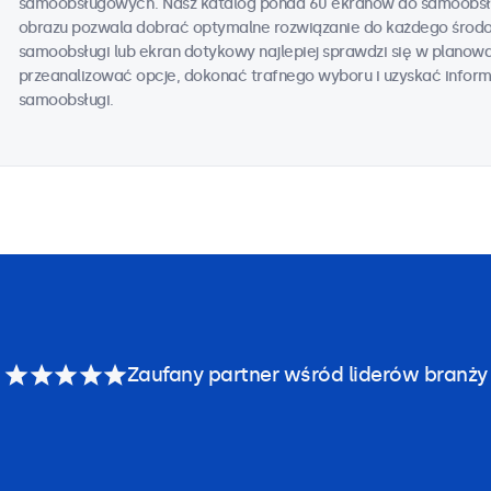
samoobsługowych. Nasz katalog ponad 60 ekranów do samoobsłu
obrazu pozwala dobrać optymalne rozwiązanie do każdego środowi
samoobsługi lub ekran dotykowy najlepiej sprawdzi się w planowan
przeanalizować opcje, dokonać trafnego wyboru i uzyskać inform
samoobsługi.
Zaufany partner wśród liderów branży