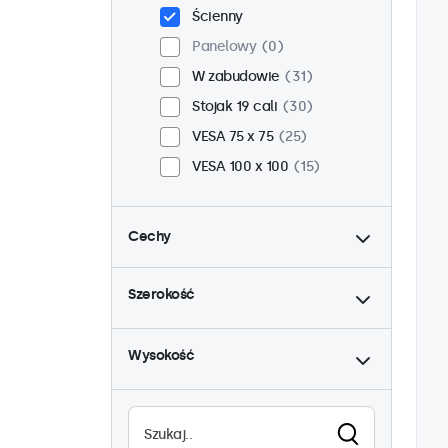
Ścienny
Panelowy
0
W zabudowie
31
Stojak 19 cali
30
VESA 75 x 75
25
VESA 100 x 100
15
Cechy
do
4:3 / 5:4
10
Szerokość
9-36 woltów
40
do
Ściemnianie
40
Wysokość
Odtwarzacz multimedialny
USB
21
Wysoka jasność
0
Czytelne w słońcu
0