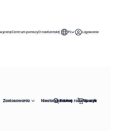
 wycenę
Centrum pomocy
O nas
Kontakt
PL
Logowanie
Zastosowania
Niestandardowe rozwiązania
Szukaj
Koszyk