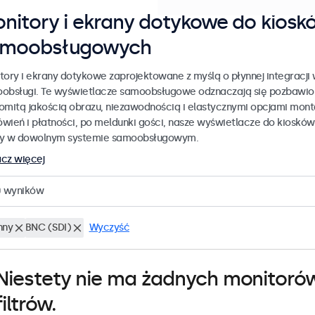
nitory i ekrany dotykowe do kiosk
amoobsługowych
tory i ekrany dotykowe zaprojektowane z myślą o płynnej integracji
obsługi. Te wyświetlacze samoobsługowe odznaczają się pozbawion
omitą jakością obrazu, niezawodnością i elastycznymi opcjami mon
wień i płatności, po meldunki gości, nasze wyświetlacze do kiosków
y w dowolnym systemie samoobsługowym.
cz więcej
0
wyników
nny
BNC (SDI)
Wyczyść
Niestety nie ma żadnych monitoró
filtrów.