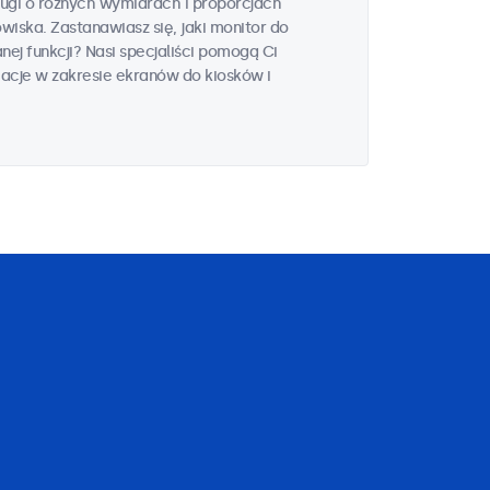
gi o różnych wymiarach i proporcjach
ska. Zastanawiasz się, jaki monitor do
ej funkcji? Nasi specjaliści pomogą Ci
acje w zakresie ekranów do kiosków i