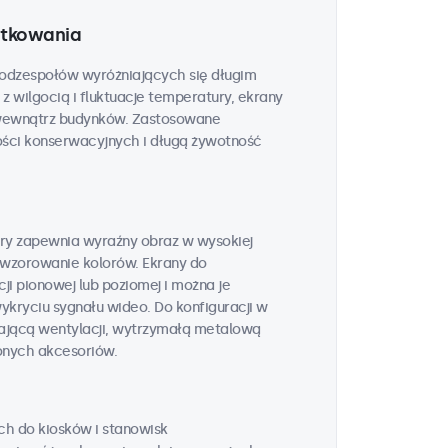
ytkowania
podzespołów wyróżniających się długim
 wilgocią i fluktuacje temperatury, ekrany
 wewnątrz budynków. Zastosowane
ści konserwacyjnych i długą żywotność
óry zapewnia wyraźny obraz w wysokiej
 odwzorowanie kolorów. Ekrany do
i pionowej lub poziomej i można je
ykryciu sygnału wideo. Do konfiguracji w
jącą wentylacji, wytrzymałą metalową
onych akcesoriów.
ch do kiosków i stanowisk