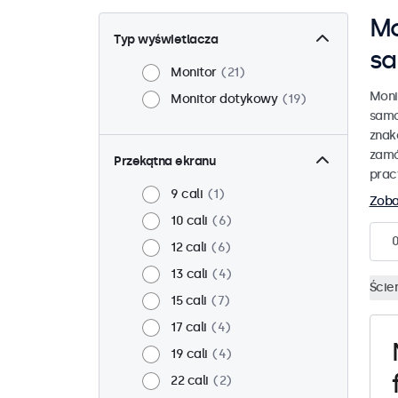
Mo
Typ wyświetlacza
s
Monitor
21
Moni
Monitor dotykowy
19
samo
znak
zamó
Przekątna ekranu
prac
9 cali
1
Zoba
10 cali
6
12 cali
6
13 cali
4
Ście
15 cali
7
17 cali
4
19 cali
4
22 cali
2