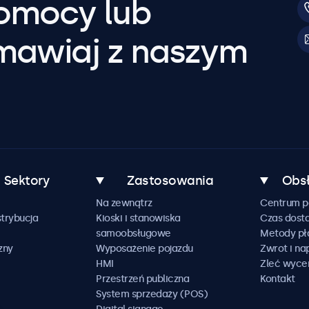
pomocy lub
mawiaj z naszym
Sektory
Zastosowania
Obsł
Na zewnątrz
Centrum 
trybucja
Kioski i stanowiska
Czas dost
samoobsługowe
Metody pł
zny
Wyposażenie pojazdu
Zwrot i n
HMI
Zleć wyce
Przestrzeń publiczna
Kontakt
System sprzedaży (POS)