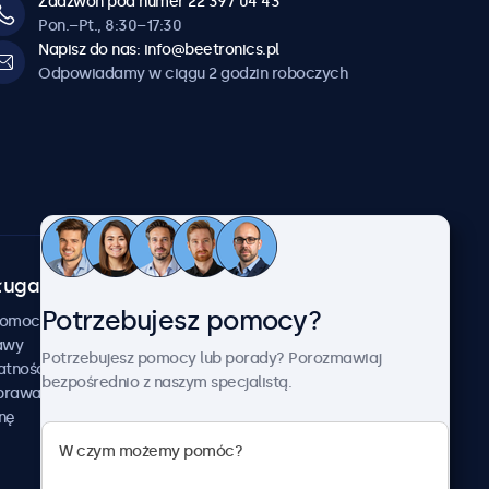
Zadzwoń pod numer 22 397 04 43
Pon.–Pt., 8:30–17:30
Napisz do nas: info@beetronics.pl
Odpowiadamy w ciągu 2 godzin roboczych
uga klienta
O firmie
Potrzebujesz pomocy?
Beetronics
pomocy
awy
Przykłady zastosowania
Potrzebujesz pomocy lub porady? Porozmawiaj
atności
Aktualności i informacje
bezpośrednio z naszym specjalistą.
aprawa
O nas
nę
Pracuj z nami
Regulamin
Polityka prywatności