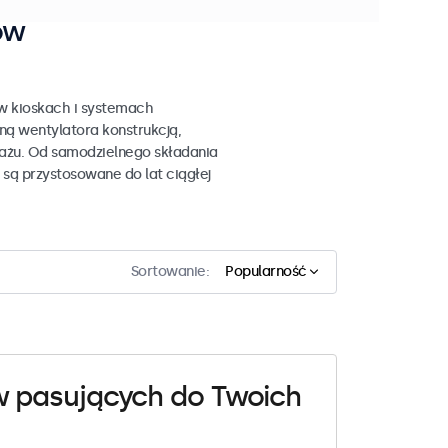
ów
 w kioskach i systemach
ą wentylatora konstrukcją,
tażu. Od samodzielnego składania
 są przystosowane do lat ciągłej
Sortowanie:
Popularność
w pasujących do Twoich