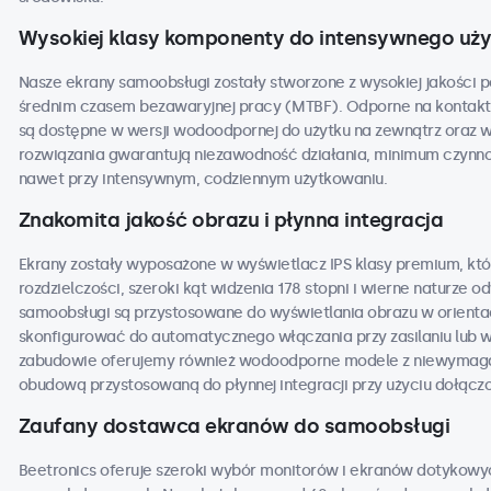
Wysokiej klasy komponenty do intensywnego uż
Nasze ekrany samoobsługi zostały stworzone z wysokiej jakości 
średnim czasem bezawaryjnej pracy (MTBF). Odporne na kontakt z
są dostępne w wersji wodoodpornej do użytku na zewnątrz oraz
rozwiązania gwarantują niezawodność działania, minimum czynno
nawet przy intensywnym, codziennym użytkowaniu.
Znakomita jakość obrazu i płynna integracja
Ekrany zostały wyposażone w wyświetlacz IPS klasy premium, kt
rozdzielczości, szeroki kąt widzenia 178 stopni i wierne naturze
samoobsługi są przystosowane do wyświetlania obrazu w orientacj
skonfigurować do automatycznego włączania przy zasilaniu lub w
zabudowie oferujemy również wodoodporne modele z niewymaga
obudową przystosowaną do płynnej integracji przy użyciu dołącz
Zaufany dostawca ekranów do samoobsługi
Beetronics oferuje szeroki wybór monitorów i ekranów dotykowy