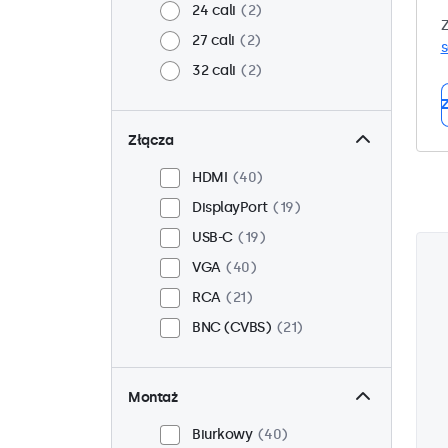
24 cali
2
Z
27 cali
2
32 cali
2
Z
Złącza
HDMI
40
DisplayPort
19
USB-C
19
VGA
40
RCA
21
BNC (CVBS)
21
Montaż
Biurkowy
40