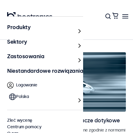
Produkty
Kolejnictwo
Sektory
Zastosowania
Niestandardowe rozwiązania
Logowanie
Polska
Monitory kolejowe i wyświetlacze dotykowe
Zleć wycenę
Centrum pomocy
Monitory i ekrany dotykowe opracowane zgodnie z normami