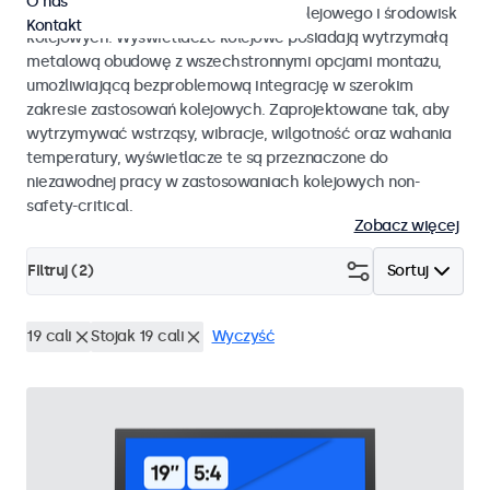
O nas
EN 50155 oraz EN 45545-2 dla taboru kolejowego i środowisk
Kontakt
kolejowych. Wyświetlacze kolejowe posiadają wytrzymałą
metalową obudowę z wszechstronnymi opcjami montażu,
umożliwiającą bezproblemową integrację w szerokim
zakresie zastosowań kolejowych. Zaprojektowane tak, aby
wytrzymywać wstrząsy, wibracje, wilgotność oraz wahania
temperatury, wyświetlacze te są przeznaczone do
niezawodnej pracy w zastosowaniach kolejowych non-
safety-critical.
Zobacz więcej
Filtruj (
2
)
Sortuj
19 cali
Stojak 19 cali
Wyczyść