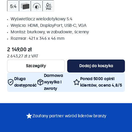
Wyświetlacz wielodotykowy 5:4
Wejścia: HDMI, DisplayPort, USB-C, VGA
Montaż: biurkowy, w zabudowie, ścienny
Rozmiar: 421 x 346 x 46 mm
2 149,00 zł
2 643,27 zł z VAT
Szczegóły
Dodaj do koszyka
Darmowa
Długa
Ponad 5000 opinii
wysyłka i
dostępność
klientów, ocena 4,8/5
zwroty
Zaufany partner wśród liderów branży