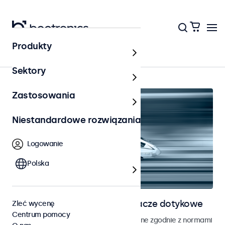
Produkty
Kolejnictwo
Sektory
Zastosowania
Niestandardowe rozwiązania
Logowanie
Polska
Monitory kolejowe i wyświetlacze dotykowe
Zleć wycenę
Centrum pomocy
Monitory i ekrany dotykowe opracowane zgodnie z normami