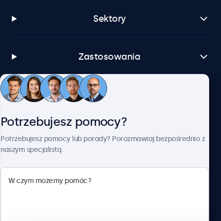
Sektory
Zastosowania
Obsługa klienta
Potrzebujesz pomocy?
O firmie Beetronics
Potrzebujesz pomocy lub porady? Porozmawiaj bezpośrednio z
naszym specjalistą.
Beetronics
ul. Marszałkowska 126/134, Warszawa, 00-008, Polska