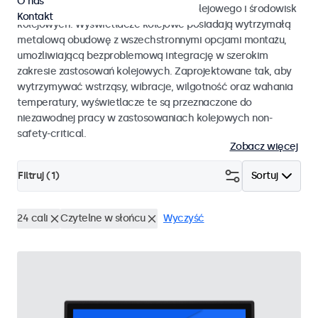
O nas
EN 50155 oraz EN 45545-2 dla taboru kolejowego i środowisk
Kontakt
kolejowych. Wyświetlacze kolejowe posiadają wytrzymałą
metalową obudowę z wszechstronnymi opcjami montażu,
umożliwiającą bezproblemową integrację w szerokim
zakresie zastosowań kolejowych. Zaprojektowane tak, aby
wytrzymywać wstrząsy, wibracje, wilgotność oraz wahania
temperatury, wyświetlacze te są przeznaczone do
niezawodnej pracy w zastosowaniach kolejowych non-
safety-critical.
Zobacz więcej
Filtruj (
1
)
Sortuj
24 cali
Czytelne w słońcu
Wyczyść