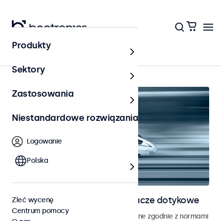
Produkty
Kolejnictwo
Sektory
Zastosowania
Niestandardowe rozwiązania
Logowanie
Polska
Monitory kolejowe i wyświetlacze dotykowe
Zleć wycenę
Centrum pomocy
Monitory i ekrany dotykowe opracowane zgodnie z normami