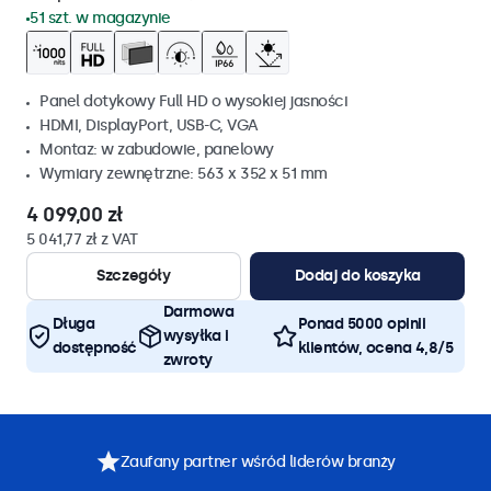
51 szt. w magazynie
Panel dotykowy Full HD o wysokiej jasności
HDMI, DisplayPort, USB-C, VGA
Montaz: w zabudowie, panelowy
Wymiary zewnętrzne: 563 x 352 x 51 mm
4 099,00 zł
5 041,77 zł z VAT
Szczegóły
Dodaj do koszyka
Darmowa
Długa
Ponad 5000 opinii
wysyłka i
dostępność
klientów, ocena 4,8/5
zwroty
Zaufany partner wśród liderów branży