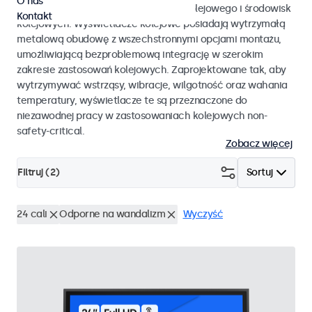
O nas
EN 50155 oraz EN 45545-2 dla taboru kolejowego i środowisk
Kontakt
kolejowych. Wyświetlacze kolejowe posiadają wytrzymałą
metalową obudowę z wszechstronnymi opcjami montażu,
umożliwiającą bezproblemową integrację w szerokim
zakresie zastosowań kolejowych. Zaprojektowane tak, aby
wytrzymywać wstrząsy, wibracje, wilgotność oraz wahania
temperatury, wyświetlacze te są przeznaczone do
niezawodnej pracy w zastosowaniach kolejowych non-
safety-critical.
Zobacz więcej
Filtruj (
2
)
Sortuj
24 cali
Odporne na wandalizm
Wyczyść