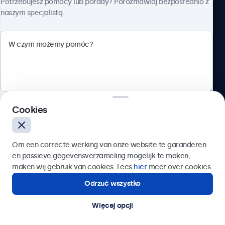
Potrzebujesz pomocy lub porady? Porozmawiaj bezpośrednio z
naszym specjalistą.
Beetronics
ul. Marszałkowska 126/134, Warszawa, 00-008, Polska
4.8/5 ocenione przez 5000+ firm
Cookies
Polski
Wyślij
Om een correcte werking van onze website te garanderen
en passieve gegevensverzameling mogelijk te maken,
Lub zadzwoń pod numer:
22 397 04 43
maken wij gebruik van cookies. Lees
hier
meer over cookies.
Odrzuć wszystko
Potrzebujesz pomocy?
Kontakt ze specjalistą.
Więcej opcji
© 2026 Beetronics