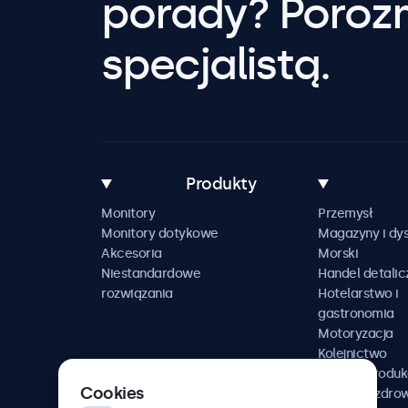
porady? Poroz
specjalistą.
Produkty
Monitory
Przemysł
Monitory dotykowe
Magazyny i dys
Akcesoria
Morski
Niestandardowe
Handel detalic
rozwiązania
Hotelarstwo i
gastronomia
Motoryzacja
Kolejnictwo
Media i produk
Cookies
Ochrona zdro