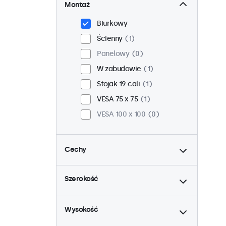
Montaż
Biurkowy
Ścienny
1
Panelowy
0
W zabudowie
1
Stojak 19 cali
1
VESA 75 x 75
1
VESA 100 x 100
0
Cechy
do
4:3 / 5:4
0
Szerokość
9-36 woltów
1
do
Ściemnianie
1
Wysokość
Odtwarzacz multimedialny
USB
1