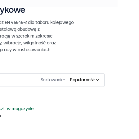
tykowe
z EN 45545-2 dla taboru kolejowego
metalową obudowę z
ację w szerokim zakresie
 wibracje, wilgotność oraz
 pracy w zastosowaniach
Sortowanie:
Popularność
szt. w magazynie
y