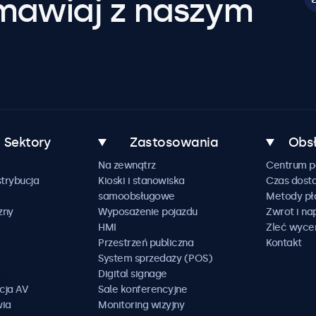
mawiaj z naszym
Sektory
Zastosowania
Obsł
Na zewnątrz
Centrum 
trybucja
Kioski i stanowiska
Czas dost
samoobsługowe
Metody pł
zny
Wyposażenie pojazdu
Zwrot i n
HMI
Zleć wyce
Przestrzeń publiczna
Kontakt
System sprzedaży (POS)
Digital signage
cja AV
Sale konferencyjne
wia
Monitoring wizyjny