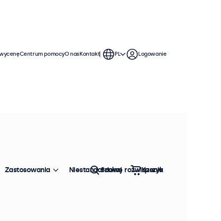
 wycenę
Centrum pomocy
O nas
Kontakt
PL
Logowanie
Zastosowania
Niestandardowe rozwiązania
Szukaj
Koszyk