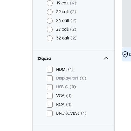
19 cali
4
22 cali
2
24 cali
2
27 cali
2
32 cali
2
D
Złącza
HDMI
1
DisplayPort
0
USB-C
0
VGA
1
RCA
1
BNC (CVBS)
1