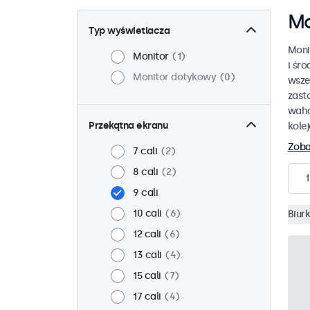
Mo
Typ wyświetlacza
Moni
Monitor
1
i śr
Monitor dotykowy
0
wsze
zast
waha
Przekątna ekranu
kole
Zoba
7 cali
2
8 cali
2
1
9 cali
10 cali
6
Biur
12 cali
6
13 cali
4
15 cali
7
17 cali
4