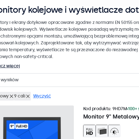
nitory kolejowe i wyświetlacze do
tory i ekrany dotykowe opracowane zgodnie z normami EN 50155 ora
odowisk kolejowych. Wyświetlacze kolejowe posiadają wytrzymałą 
chstronnymi opcjami montażu, umożliwiającą bezproblemową integr
osowań kolejowych. Zaprojektowane tak, aby wytrzymywać wstrząsy,
nia temperatury, wyświetlacze te są przeznaczone do niezawodnej
jowych non-safety-critical.
cz więcej
wyników
kowy
9 cali
Wyczyść
Kod produktu:
9HD7M
100+ 
Monitor 9" Metalow