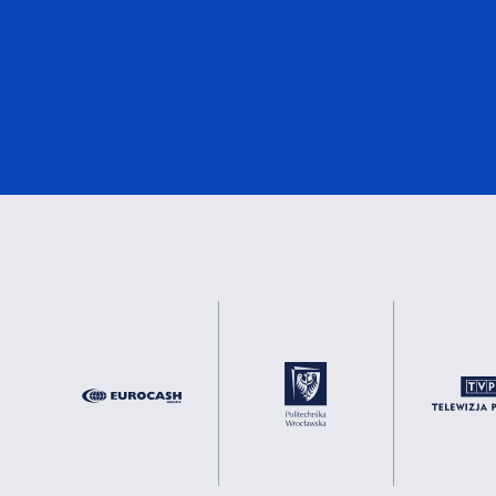
eMark
1
DNV
1