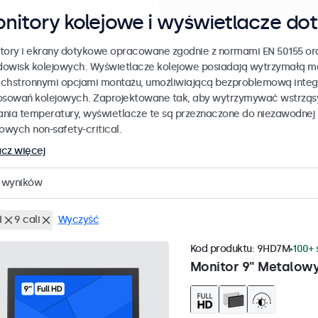
nitory kolejowe i wyświetlacze do
tory i ekrany dotykowe opracowane zgodnie z normami EN 50155 ora
odowisk kolejowych. Wyświetlacze kolejowe posiadają wytrzymałą 
chstronnymi opcjami montażu, umożliwiającą bezproblemową integr
osowań kolejowych. Zaprojektowane tak, aby wytrzymywać wstrząsy,
nia temperatury, wyświetlacze te są przeznaczone do niezawodnej
jowych non-safety-critical.
cz więcej
wyników
I
9 cali
Wyczyść
Kod produktu:
9HD7M
100+ 
Monitor 9" Metalow