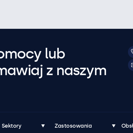
pomocy lub
mawiaj z naszym
Sektory
Zastosowania
Obsł