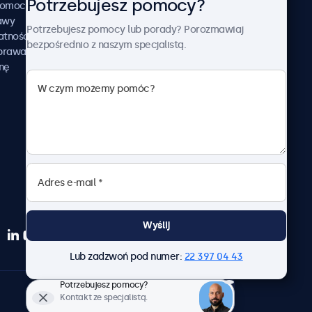
Potrzebujesz pomocy?
Beetronics
pomocy
awy
Przykłady zastosowania
Potrzebujesz pomocy lub porady? Porozmawiaj
atności
Aktualności i informacje
bezpośrednio z naszym specjalistą.
aprawa
O nas
nę
Pracuj z nami
Regulamin
Polityka prywatności
Wyślij
Lub zadzwoń pod numer:
22 397 04 43
Potrzebujesz pomocy?
Polski
Kontakt ze specjalistą.