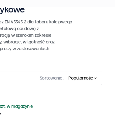
tykowe
z EN 45545-2 dla taboru kolejowego
metalową obudowę z
ację w szerokim zakresie
 wibracje, wilgotność oraz
 pracy w zastosowaniach
Sortowanie:
Popularność
szt. w magazynie
y