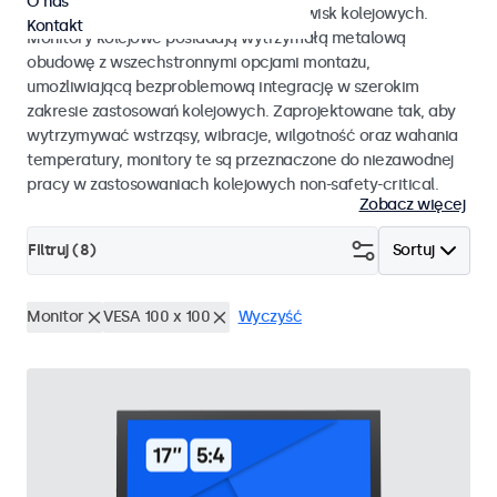
O nas
45545-2 dla taboru kolejowego i środowisk kolejowych.
Kontakt
Monitory kolejowe posiadają wytrzymałą metalową
obudowę z wszechstronnymi opcjami montażu,
umożliwiającą bezproblemową integrację w szerokim
zakresie zastosowań kolejowych. Zaprojektowane tak, aby
wytrzymywać wstrząsy, wibracje, wilgotność oraz wahania
temperatury, monitory te są przeznaczone do niezawodnej
pracy w zastosowaniach kolejowych non-safety-critical.
Zobacz więcej
Filtruj (
8
)
Sortuj
Monitor
VESA 100 x 100
Wyczyść