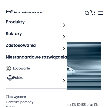
Produkty
Strona główna
Sektory
Zastosowania
Niestandardowe rozwiązania
Logowanie
Polska
Monitory kolejowe
Zleć wycenę
Centrum pomocy
Monitory opracowane zgodnie z normami EN 50155 oraz EN