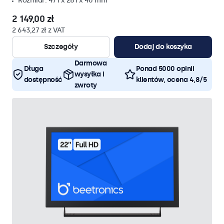
Rozmiar: 471 x 281 x 40 mm
2 149,00 zł
2 643,27 zł z VAT
Szczegóły
Dodaj do koszyka
Darmowa
Długa
Ponad 5000 opinii
wysyłka i
dostępność
klientów, ocena 4,8/5
zwroty