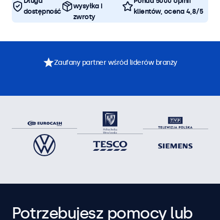
Długa
Ponad 5000 opinii
wysyłka i
dostępność
klientów, ocena 4,8/5
zwroty
Zaufany partner wśród liderów branży
Potrzebujesz pomocy lub