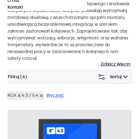
O nas
EN 50155 oraz EN 45545-2 dla taboru kolejowego i środowisk
Kontakt
kolejowych. Wyświetlacze kolejowe posiadają wytrzymałą
metalową obudowę z wszechstronnymi opcjami montażu,
umożliwiającą bezproblemową integrację w szerokim
zakresie zastosowań kolejowych. Zaprojektowane tak, aby
wytrzymywać wstrząsy, wibracje, wilgotność oraz wahania
temperatury, wyświetlacze te są przeznaczone do
niezawodnej pracy w zastosowaniach kolejowych non-
safety-critical.
Zobacz więcej
Filtruj (
6
)
Sortuj
RCA
4:3 / 5:4
Wyczyść