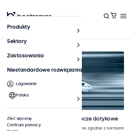
Produkty
Strona główna
Sektory
Zastosowania
Niestandardowe rozwiązania
Logowanie
Polska
Monitory kolejowe i wyświetlacze dotykowe
Zleć wycenę
Centrum pomocy
Monitory i ekrany dotykowe opracowane zgodnie z normami