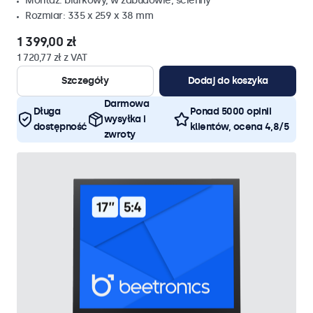
Montaż: biurkowy, w zabudowie, ścienny
Rozmiar: 335 x 259 x 38 mm
1 399,00 zł
1 720,77 zł z VAT
Szczegóły
Dodaj do koszyka
Darmowa
Długa
Ponad 5000 opinii
wysyłka i
dostępność
klientów, ocena 4,8/5
zwroty