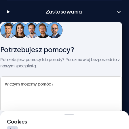
Zastosowania
Obsługa klienta
Potrzebujesz pomocy?
O firmie Beetronics
Potrzebujesz pomocy lub porady? Porozmawiaj bezpośrednio z
naszym specjalistą.
Beetronics
ul. Marszałkowska 126/134, Warszawa, 00-008, Polska
4.8/5 ocenione przez 5000+ firm
Cookies
Polski