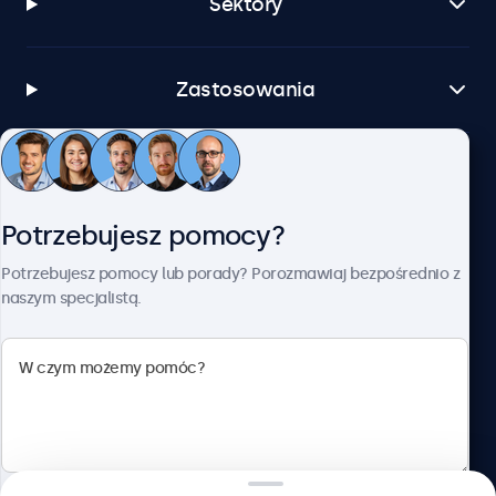
Sektory
Zastosowania
Obsługa klienta
Potrzebujesz pomocy?
O firmie Beetronics
Potrzebujesz pomocy lub porady? Porozmawiaj bezpośrednio z
naszym specjalistą.
Beetronics
ul. Marszałkowska 126/134, Warszawa, 00-008, Polska