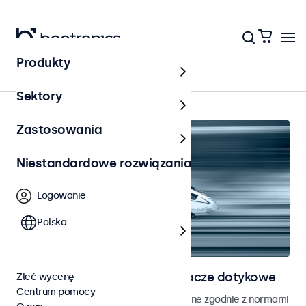
Produkty
Strona główna
Sektory
Zastosowania
Niestandardowe rozwiązania
Logowanie
Polska
Monitory kolejowe i wyświetlacze dotykowe
Zleć wycenę
Centrum pomocy
Monitory i ekrany dotykowe opracowane zgodnie z normami