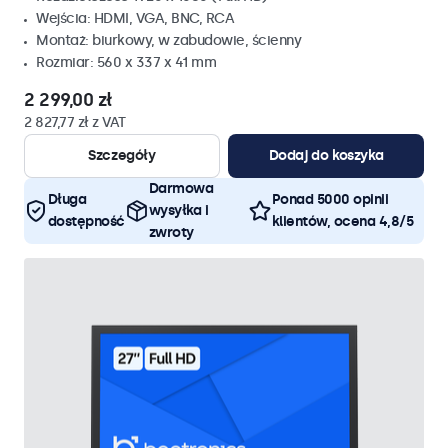
Wejścia: HDMI, VGA, BNC, RCA
Montaż: biurkowy, w zabudowie, ścienny
Rozmiar: 560 x 337 x 41 mm
2 299,00 zł
2 827,77 zł z VAT
Szczegóły
Dodaj do koszyka
Darmowa
Długa
Ponad 5000 opinii
wysyłka i
dostępność
klientów, ocena 4,8/5
zwroty