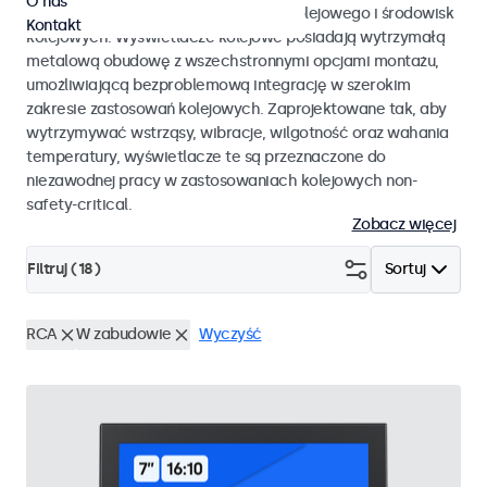
O nas
EN 50155 oraz EN 45545-2 dla taboru kolejowego i środowisk
Kontakt
kolejowych. Wyświetlacze kolejowe posiadają wytrzymałą
metalową obudowę z wszechstronnymi opcjami montażu,
umożliwiającą bezproblemową integrację w szerokim
zakresie zastosowań kolejowych. Zaprojektowane tak, aby
wytrzymywać wstrząsy, wibracje, wilgotność oraz wahania
temperatury, wyświetlacze te są przeznaczone do
niezawodnej pracy w zastosowaniach kolejowych non-
safety-critical.
Zobacz więcej
Filtruj (
18
)
Sortuj
RCA
W zabudowie
Wyczyść