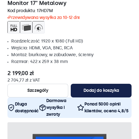
Monitor 17" Metalowy
Kod produktu:
17HD7M
Przewidywana wysyłka za 10-12 dni
Rozdzielczość 1920 x 1080 (Full HD)
Wejścia: HDMI, VGA, BNC, RCA
Montaż: biurkowy, w zabudowie, ścienny
Rozmiar: 422 x 259 x 38 mm
2 199,00 zł
2 704,77 zł z VAT
Szczegóły
Dodaj do koszyka
Darmowa
Długa
Ponad 5000 opinii
wysyłka i
dostępność
klientów, ocena 4,8/5
zwroty