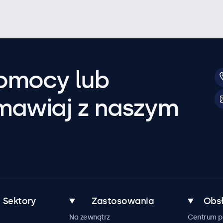
pomocy lub
mawiaj z naszym
Sektory
Zastosowania
Obsł
Na zewnątrz
Centrum 