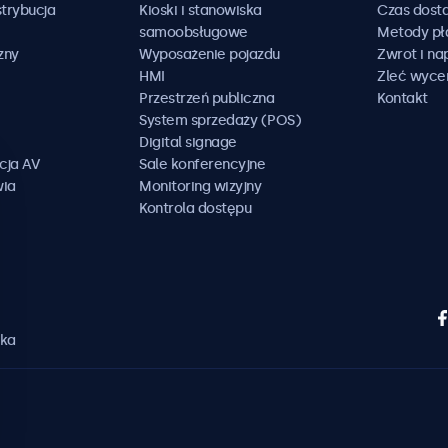
trybucja
Kioski i stanowiska
Czas dost
samoobsługowe
Metody pł
zny
Wyposażenie pojazdu
Zwrot i n
HMI
Zleć wyce
Przestrzeń publiczna
Kontakt
System sprzedaży (POS)
Digital signage
cja AV
Sale konferencyjne
wia
Monitoring wizyjny
Kontrola dostępu
ska