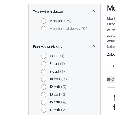
Mo
Typ wyświetlacza
Moni
Monitor
23
i śr
Monitor dotykowy
0
wsze
zast
waha
Przekątna ekranu
kole
Zoba
7 cali
1
8 cali
1
9 cali
1
10 cali
3
BNC 
12 cali
3
13 cali
2
15 cali
4
17 cali
2