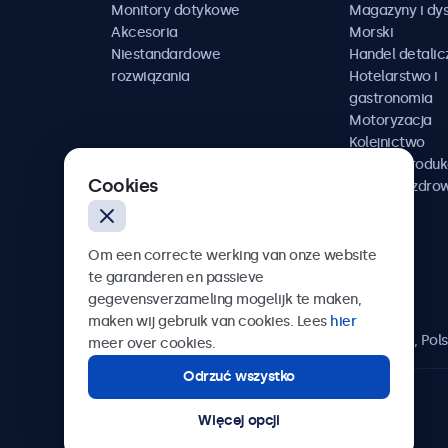
Monitory dotykowe
Magazyny i dys
Akcesoria
Morski
Niestandardowe
Handel detalic
rozwiązania
Hotelarstwo i
gastronomia
Motoryzacja
Kolejnictwo
Media i produk
Cookies
Ochrona zdro
Om een correcte werking van onze website
te garanderen en passieve
Beetronics
gegevensverzameling mogelijk te maken,
maken wij gebruik van cookies. Lees
hier
ul. Marszałkowska 126/134, Warszawa, 00-008, Pol
meer over cookies.
Odrzuć wszystko
4.8/5 ocenione przez 5000+ firm
Więcej opcji