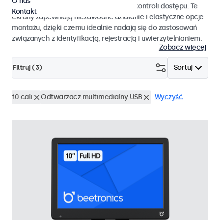
O nas
pracy i płynnej integracji z systemami kontroli dostępu. Te
Kontakt
ekrany zapewniają niezawodne działanie i elastyczne opcje
montażu, dzięki czemu idealnie nadają się do zastosowań
związanych z identyfikacją, rejestracją i uwierzytelnianiem.
Zobacz więcej
Filtruj (
3
)
Sortuj
10 cali
Odtwarzacz multimedialny USB
Wyczyść