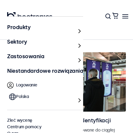
Produkty
Kontrola dostępu
Sektory
Zastosowania
Niestandardowe rozwiązania
Logowanie
Polska
Ekrany do kontroli dostępu i identyfikacji
Zleć wycenę
Centrum pomocy
Monitory i ekrany dotykowe zaprojektowane do ciągłej