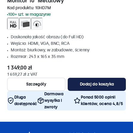
Monitor 10" Metalowy
Kod produktu:
10HD7M
100+ szt. w magazynie
Doskonała jakość obrazu (do Full HD)
Wejścia: HDMI, VGA, BNC, RCA
Montaż: biurkowy, w zabudowie, ścienny
Rozmiar: 243 x 165 x 35 mm
1 349,00 zł
1 659,27 zł z VAT
Szczegóły
Dodaj do koszyka
Darmowa
Długa
Ponad 5000 opinii
wysyłka i
dostępność
klientów, ocena 4,8/5
zwroty