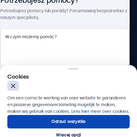
Potrzebujesz pomocy?
O firmie Beetronics
Potrzebujesz pomocy lub porady? Porozmawiaj bezpośrednio z
naszym specjalistą.
Beetronics
ul. Marszałkowska 126/134, Warszawa, 00-008, Polska
4.8/5 ocenione przez 5000+ firm
Cookies
Polski
Wyślij
Om een correcte werking van onze website te garanderen
en passieve gegevensverzameling mogelijk te maken,
Lub zadzwoń pod numer:
22 397 04 43
maken wij gebruik van cookies. Lees
hier
meer over cookies.
Odrzuć wszystko
Potrzebujesz pomocy?
Kontakt ze specjalistą.
Więcej opcji