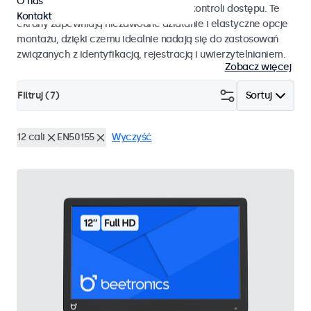
O nas
pracy i płynnej integracji z systemami kontroli dostępu. Te
Kontakt
ekrany zapewniają niezawodne działanie i elastyczne opcje
montażu, dzięki czemu idealnie nadają się do zastosowań
związanych z identyfikacją, rejestracją i uwierzytelnianiem.
Zobacz więcej
Filtruj (
7
)
Sortuj
12 cali
EN50155
Wyczyść