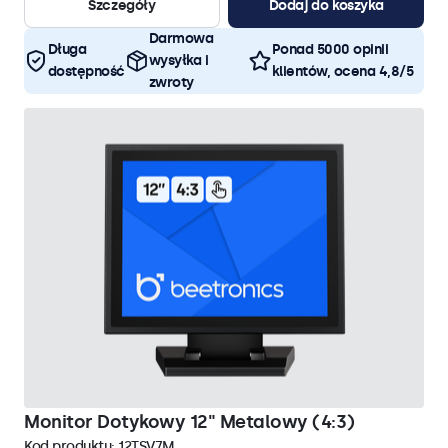
Szczegóły
Dodaj do koszyka
Darmowa
Długa
Ponad 5000 opinii
wysyłka i
dostępność
klientów, ocena 4,8/5
zwroty
Monitor Dotykowy 12" Metalowy (4:3)
Kod produktu:
12TSV7M