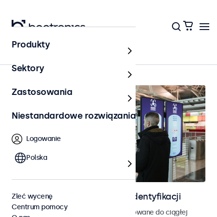
Produkty
Kontrola dostępu
Sektory
Zastosowania
Niestandardowe rozwiązania
Logowanie
Polska
Ekrany do kontroli dostępu i identyfikacji
Zleć wycenę
Centrum pomocy
Monitory i ekrany dotykowe zaprojektowane do ciągłej