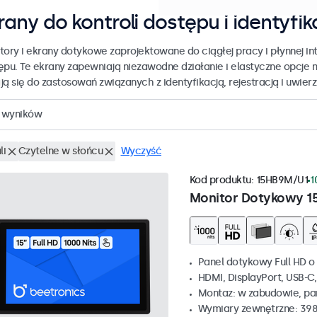
rany do kontroli dostępu i identyfik
tory i ekrany dotykowe zaprojektowane do ciągłej pracy i płynnej int
ępu. Te ekrany zapewniają niezawodne działanie i elastyczne opcje 
ją się do zastosowań związanych z identyfikacją, rejestracją i uwier
wyników
li
Czytelne w słońcu
Wyczyść
Kod produktu:
15HB9M/U1
1
Monitor Dotykowy 1
Panel dotykowy Full HD o 
HDMI, DisplayPort, USB-C
Montaz: w zabudowie, p
Wymiary zewnętrzne: 398