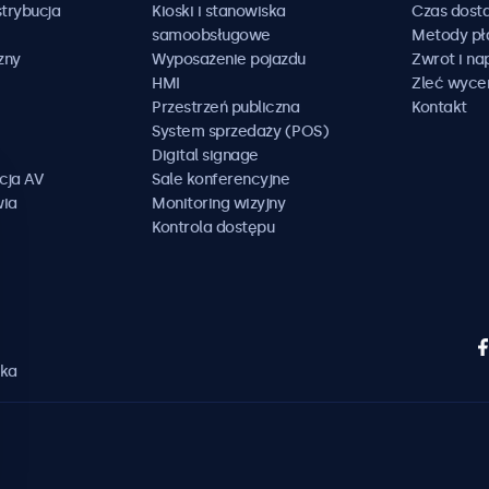
trybucja
Kioski i stanowiska
Czas dost
samoobsługowe
Metody pł
zny
Wyposażenie pojazdu
Zwrot i n
HMI
Zleć wyce
Przestrzeń publiczna
Kontakt
System sprzedaży (POS)
Digital signage
cja AV
Sale konferencyjne
wia
Monitoring wizyjny
Kontrola dostępu
ska