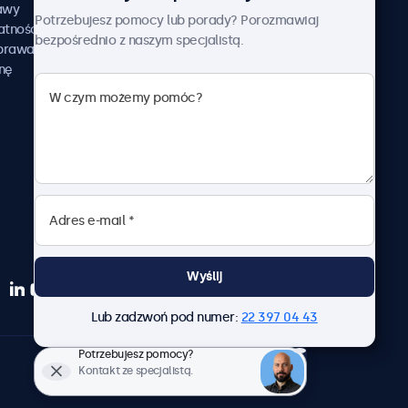
awy
Przykłady zastosowania
Potrzebujesz pomocy lub porady? Porozmawiaj
atności
Aktualności i informacje
bezpośrednio z naszym specjalistą.
aprawa
O nas
nę
Pracuj z nami
Regulamin
Polityka prywatności
Wyślij
Lub zadzwoń pod numer:
22 397 04 43
Potrzebujesz pomocy?
Polski
Kontakt ze specjalistą.