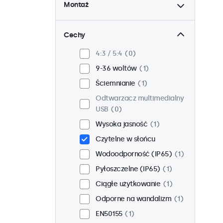
Montaż
Biurkowy
0
Ścienny
0
Cechy
Panelowy
1
4:3 / 5:4
0
W zabudowie
1
9-36 woltów
1
Stojak 19 cali
0
Ściemnianie
1
VESA 75 x 75
1
Odtwarzacz multimedialny
VESA 100 x 100
0
USB
0
Wysoka jasność
1
Czytelne w słońcu
Wodoodporność (IP65)
1
Pyłoszczelne (IP65)
1
Ciągłe użytkowanie
1
Odporne na wandalizm
1
EN50155
1