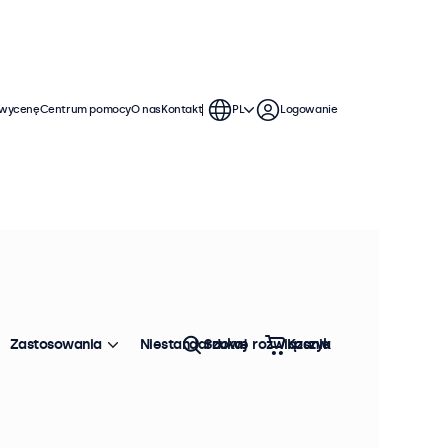
 wycenę
Centrum pomocy
O nas
Kontakt
PL
Logowanie
Zastosowania
Niestandardowe rozwiązania
Szukaj
Koszyk