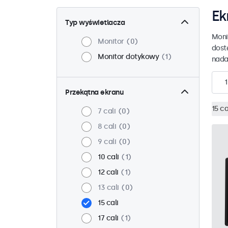
Ek
Typ wyświetlacza
Moni
Monitor
0
dost
Monitor dotykowy
1
nada
1
Przekątna ekranu
15 ca
7 cali
0
8 cali
0
9 cali
0
10 cali
1
12 cali
1
13 cali
0
15 cali
17 cali
1