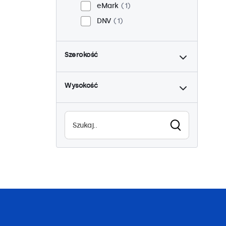
eMark
1
DNV
1
do
Szerokość
do
Wysokość