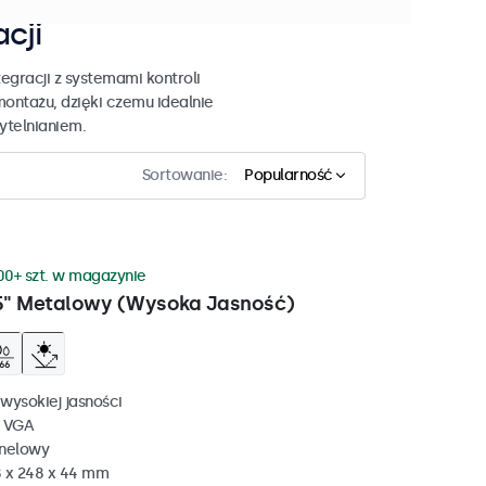
acji
egracji z systemami kontroli
montażu, dzięki czemu idealnie
zytelnianiem.
Sortowanie:
Popularność
00+ szt. w magazynie
5" Metalowy (Wysoka Jasność)
wysokiej jasności
, VGA
anelowy
 x 248 x 44 mm