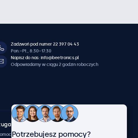
Zadzwoń pod numer 22 397 04 43
Pon.–Pt., 8:30–17:30
Napisz do nas: info@beetronics.pl
Odpowiadamy w ciągu 2 godzin roboczych
uga klienta
O firmie
Potrzebujesz pomocy?
Beetronics
pomocy