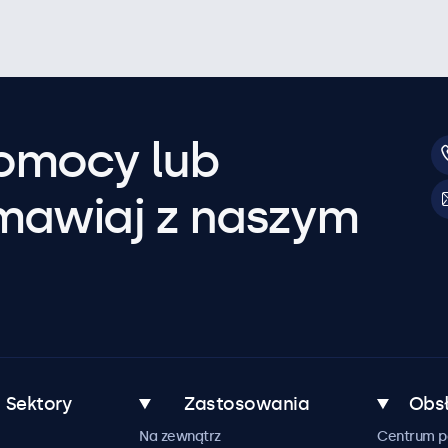
pomocy lub
mawiaj z naszym
Sektory
Zastosowania
Obsł
Na zewnątrz
Centrum 