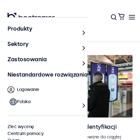
Produkty
Strona główna
Sektory
Zastosowania
Niestandardowe rozwiązania
Logowanie
Polska
Ekrany do kontroli dostępu i identyfikacji
Zleć wycenę
Centrum pomocy
Monitory i ekrany dotykowe zaprojektowane do ciągłej