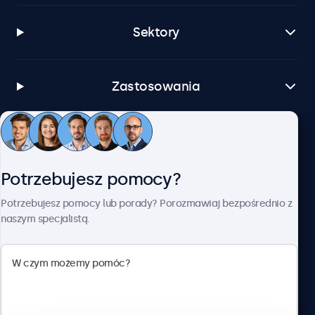
Sektory
Zastosowania
Obsługa klienta
Potrzebujesz pomocy?
O firmie Beetronics
Potrzebujesz pomocy lub porady? Porozmawiaj bezpośrednio z
naszym specjalistą.
Beetronics
ul. Marszałkowska 126/134, Warszawa, 00-008, Polska