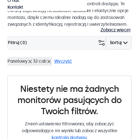
O nas
pracy i płynnej integracji z systemami kontroli dostępu. Te
Kontakt
ekrany zapewniają niezawodne działanie i elastyczne opcje
montażu, dzięki czemu idealnie nadają się do zastosowań
związanych z identyfikacją, rejestracją i uwierzytelnianiem.
Zobacz więcej
Filtruj (
0
)
Sortuj
Panelowy
32 cali
Wyczyść
Niestety nie ma żadnych
monitorów pasujących do
Twoich filtrów.
Zmień ustawienia filtrowania, aby zobaczyć
odpowiadające im wyniki lub zobacz wszystkie
kontrola dostępu
.