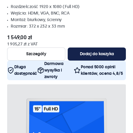
Rozdzielczość 1920 x 1080 (Full HD)
Wejścia: HDMI, VGA, BNC, RCA
Montaż: biurkowy, ścienny
Rozmiar: 372 x 232 x 33 mm
1 549,00 zł
1 905,27 zł z VAT
Szczegóły
Dodaj do koszyka
Darmowa
Długa
Ponad 5000 opinii
wysyłka i
dostępność
klientów, ocena 4,8/5
zwroty