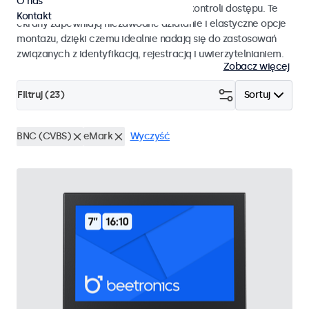
O nas
pracy i płynnej integracji z systemami kontroli dostępu. Te
Kontakt
ekrany zapewniają niezawodne działanie i elastyczne opcje
montażu, dzięki czemu idealnie nadają się do zastosowań
związanych z identyfikacją, rejestracją i uwierzytelnianiem.
Zobacz więcej
Filtruj (
23
)
Sortuj
BNC (CVBS)
eMark
Wyczyść