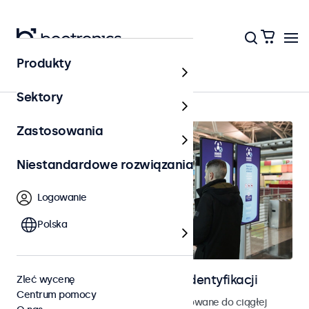
Produkty
Strona główna
Sektory
Zastosowania
Niestandardowe rozwiązania
Logowanie
Polska
Ekrany do kontroli dostępu i identyfikacji
Zleć wycenę
Centrum pomocy
Monitory i ekrany dotykowe zaprojektowane do ciągłej