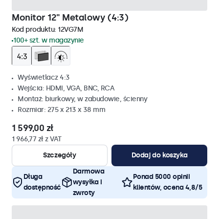
Monitor 12" Metalowy (4:3)
Kod produktu:
12VG7M
100+ szt. w magazynie
Wyświetlacz 4:3
Wejścia: HDMI, VGA, BNC, RCA
Montaż: biurkowy, w zabudowie, ścienny
Rozmiar: 275 x 213 x 38 mm
1 599,00 zł
1 966,77 zł z VAT
Szczegóły
Dodaj do koszyka
Darmowa
Długa
Ponad 5000 opinii
wysyłka i
dostępność
klientów, ocena 4,8/5
zwroty