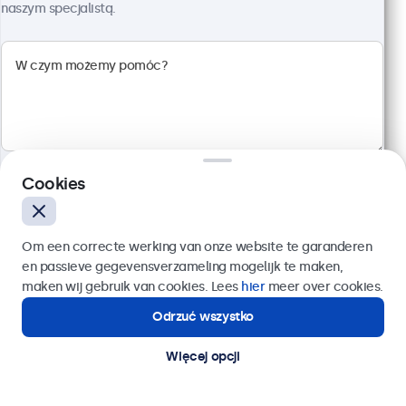
Rozdzielczość 1920 x 1080 (Full HD)
naszym specjalistą.
Wejścia: HDMI, VGA, BNC, RCA
Montaż: biurkowy, w zabudowie, ścienny
Rozmiar: 560 x 337 x 41 mm
2 299,00 zł
2 827,77 zł z VAT
Szczegóły
Dodaj do koszyka
Cookies
Wyślij
Om een correcte werking van onze website te garanderen
en passieve gegevensverzameling mogelijk te maken,
Lub zadzwoń pod numer:
22 397 04 43
maken wij gebruik van cookies. Lees
hier
meer over cookies.
Odrzuć wszystko
Potrzebujesz pomocy?
Kontakt ze specjalistą.
Więcej opcji