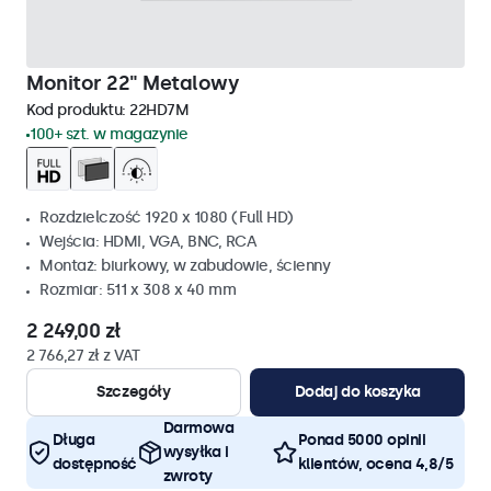
Monitor 22" Metalowy
Kod produktu:
22HD7M
100+ szt. w magazynie
Rozdzielczość 1920 x 1080 (Full HD)
Wejścia: HDMI, VGA, BNC, RCA
Montaż: biurkowy, w zabudowie, ścienny
Rozmiar: 511 x 308 x 40 mm
2 249,00 zł
2 766,27 zł z VAT
Szczegóły
Dodaj do koszyka
Darmowa
Długa
Ponad 5000 opinii
wysyłka i
dostępność
klientów, ocena 4,8/5
zwroty