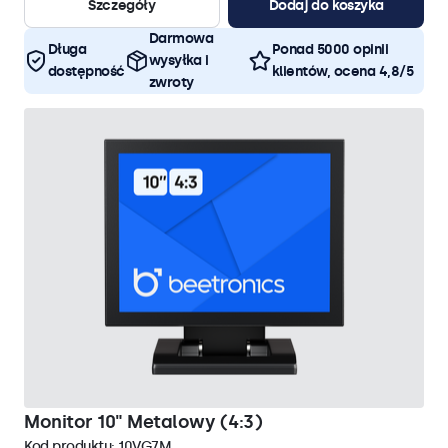
Szczegóły
Dodaj do koszyka
Darmowa
Długa
Ponad 5000 opinii
wysyłka i
dostępność
klientów, ocena 4,8/5
zwroty
Monitor 10" Metalowy (4:3)
Kod produktu:
10VG7M