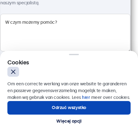
Rozdzielczość 1920 x 1080 (Full HD)
naszym specjalistą.
Wejścia: HDMI, VGA, BNC, RCA
Montaż: biurkowy, w zabudowie, ścienny
Rozmiar: 560 x 337 x 41 mm
2 299,00 zł
2 827,77 zł z VAT
Szczegóły
Dodaj do koszyka
Cookies
Wyślij
Om een correcte werking van onze website te garanderen
en passieve gegevensverzameling mogelijk te maken,
Lub zadzwoń pod numer:
22 397 04 43
maken wij gebruik van cookies. Lees
hier
meer over cookies.
Odrzuć wszystko
Potrzebujesz pomocy?
Kontakt ze specjalistą.
Więcej opcji