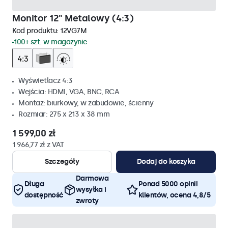
Monitor 12" Metalowy (4:3)
Kod produktu:
12VG7M
100+ szt. w magazynie
Wyświetlacz 4:3
Wejścia: HDMI, VGA, BNC, RCA
Montaż: biurkowy, w zabudowie, ścienny
Rozmiar: 275 x 213 x 38 mm
1 599,00 zł
1 966,77 zł z VAT
Szczegóły
Dodaj do koszyka
Darmowa
Długa
Ponad 5000 opinii
wysyłka i
dostępność
klientów, ocena 4,8/5
zwroty