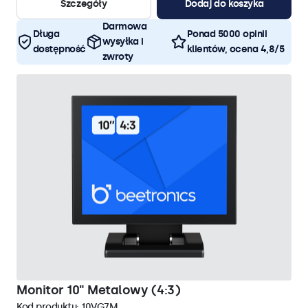
Szczegóły
Dodaj do koszyka
Darmowa
Długa
Ponad 5000 opinii
wysyłka i
dostępność
klientów, ocena 4,8/5
zwroty
Monitor 10" Metalowy (4:3)
Kod produktu:
10VG7M