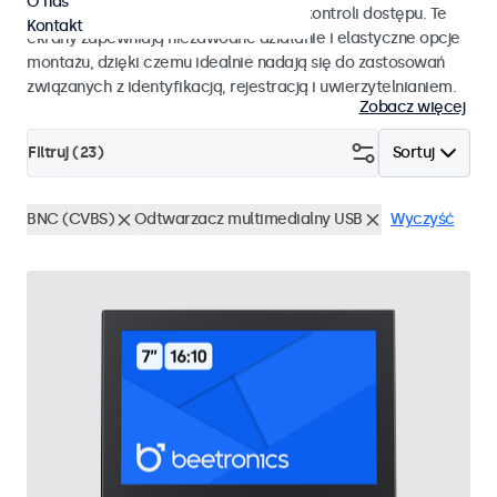
O nas
pracy i płynnej integracji z systemami kontroli dostępu. Te
Kontakt
ekrany zapewniają niezawodne działanie i elastyczne opcje
montażu, dzięki czemu idealnie nadają się do zastosowań
związanych z identyfikacją, rejestracją i uwierzytelnianiem.
Zobacz więcej
Filtruj (
23
)
Sortuj
BNC (CVBS)
Odtwarzacz multimedialny USB
Wyczyść