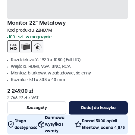
Monitor 22" Metalowy
Kod produktu:
22HD7M
100+ szt. w magazynie
Rozdzielczość 1920 x 1080 (Full HD)
Wejścia: HDMI, VGA, BNC, RCA
Montaż: biurkowy, w zabudowie, ścienny
Rozmiar: 511 x 308 x 40 mm
2 249,00 zł
2 766,27 zł z VAT
Szczegóły
Dodaj do koszyka
Darmowa
Długa
Ponad 5000 opinii
wysyłka i
dostępność
klientów, ocena 4,8/5
zwroty