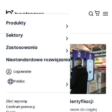
Produkty
Strona główna
Sektory
Zastosowania
Niestandardowe rozwiązania
Logowanie
Polska
Ekrany do kontroli dostępu i identyfikacji
Zleć wycenę
Centrum pomocy
Monitory i ekrany dotykowe zaprojektowane do ciągłej