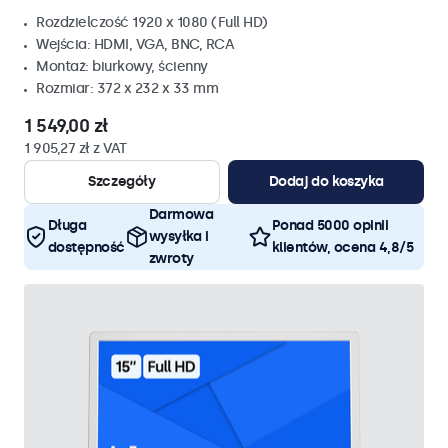
Rozdzielczość 1920 x 1080 (Full HD)
Wejścia: HDMI, VGA, BNC, RCA
Montaż: biurkowy, ścienny
Rozmiar: 372 x 232 x 33 mm
1 549,00 zł
1 905,27 zł z VAT
Szczegóły
Dodaj do koszyka
Darmowa
Długa
Ponad 5000 opinii
wysyłka i
dostępność
klientów, ocena 4,8/5
zwroty