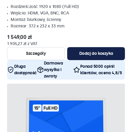
Rozdzielczość 1920 x 1080 (Full HD)
Wejścia: HDMI, VGA, BNC, RCA
Montaż: biurkowy, ścienny
Rozmiar: 372 x 232 x 33 mm
1 549,00 zł
1 905,27 zł z VAT
Szczegóły
Dodaj do koszyka
Darmowa
Długa
Ponad 5000 opinii
wysyłka i
dostępność
klientów, ocena 4,8/5
zwroty