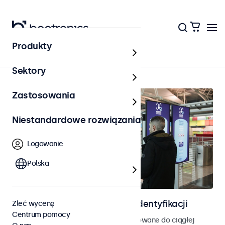
Produkty
Strona główna
Sektory
Zastosowania
Niestandardowe rozwiązania
Logowanie
Polska
Ekrany do kontroli dostępu i identyfikacji
Zleć wycenę
Centrum pomocy
Monitory i ekrany dotykowe zaprojektowane do ciągłej