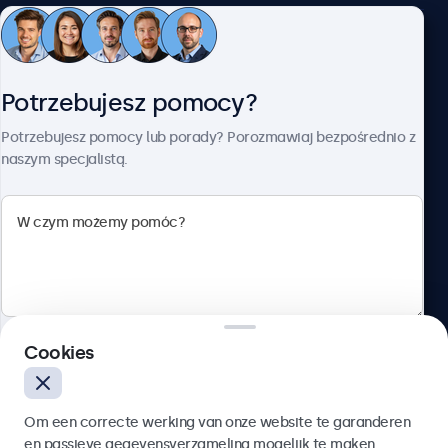
Obsługa klienta
Potrzebujesz pomocy?
O firmie Beetronics
Potrzebujesz pomocy lub porady? Porozmawiaj bezpośrednio z
naszym specjalistą.
Beetronics
ul. Marszałkowska 126/134, Warszawa, 00-008, Polska
4.8/5 ocenione przez 5000+ firm
Cookies
Polski
Wyślij
Om een correcte werking van onze website te garanderen
en passieve gegevensverzameling mogelijk te maken,