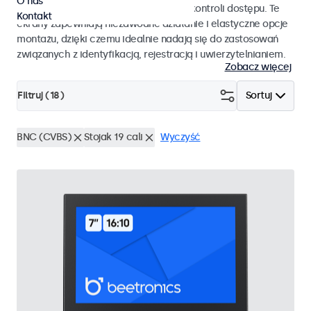
O nas
pracy i płynnej integracji z systemami kontroli dostępu. Te
Kontakt
ekrany zapewniają niezawodne działanie i elastyczne opcje
montażu, dzięki czemu idealnie nadają się do zastosowań
związanych z identyfikacją, rejestracją i uwierzytelnianiem.
Zobacz więcej
Filtruj (
18
)
Sortuj
BNC (CVBS)
Stojak 19 cali
Wyczyść