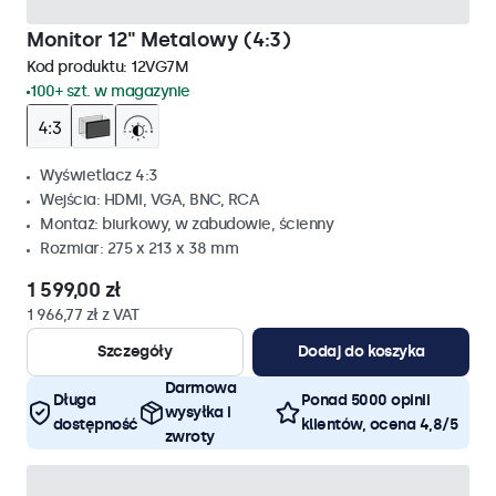
Monitor 12" Metalowy (4:3)
Kod produktu:
12VG7M
100+ szt. w magazynie
Wyświetlacz 4:3
Wejścia: HDMI, VGA, BNC, RCA
Montaż: biurkowy, w zabudowie, ścienny
Rozmiar: 275 x 213 x 38 mm
1 599,00 zł
1 966,77 zł z VAT
Szczegóły
Dodaj do koszyka
Darmowa
Długa
Ponad 5000 opinii
wysyłka i
dostępność
klientów, ocena 4,8/5
zwroty