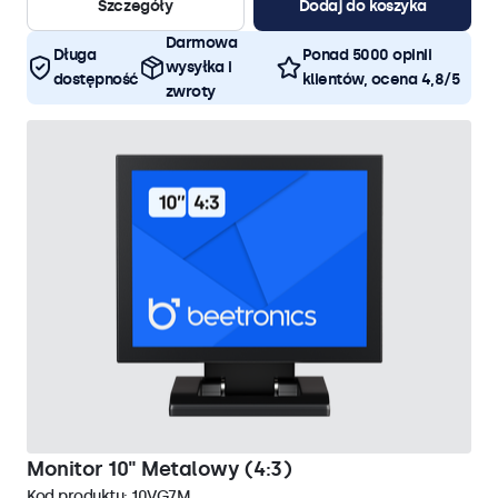
Szczegóły
Dodaj do koszyka
Darmowa
Długa
Ponad 5000 opinii
wysyłka i
dostępność
klientów, ocena 4,8/5
zwroty
Monitor 10" Metalowy (4:3)
Kod produktu:
10VG7M