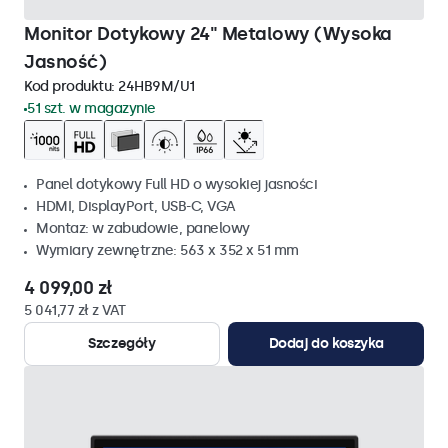
Monitor Dotykowy 24" Metalowy (Wysoka
Jasność)
Kod produktu:
24HB9M/U1
51 szt. w magazynie
Panel dotykowy Full HD o wysokiej jasności
HDMI, DisplayPort, USB-C, VGA
Montaz: w zabudowie, panelowy
Wymiary zewnętrzne: 563 x 352 x 51 mm
4 099,00 zł
5 041,77 zł z VAT
Szczegóły
Dodaj do koszyka