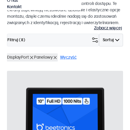
O nas
pracy i płynnej integracji z systemami kontroli dostępu. Te
Kontakt
ekrany zapewniają niezawodne działanie i elastyczne opcje
montażu, dzięki czemu idealnie nadają się do zastosowań
związanych z identyfikacją, rejestracją i uwierzytelnianiem.
Zobacz więcej
Filtruj (
8
)
Sortuj
DisplayPort
Panelowy
Wyczyść