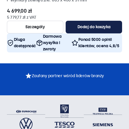
Wymiary zewnętrzne: 663 x 400 x 51 mm
4 699,00 zł
5 779,77 zł z VAT
Szczegóły
Dodaj do koszyka
Darmowa
Długa
Ponad 5000 opinii
wysyłka i
dostępność
klientów, ocena 4,8/5
zwroty
Zaufany partner wśród liderów branży