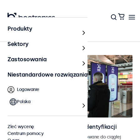
Produkty
Strona główna
Sektory
Zastosowania
Niestandardowe rozwiązania
Logowanie
Polska
Ekrany do kontroli dostępu i identyfikacji
Zleć wycenę
Centrum pomocy
Monitory i ekrany dotykowe zaprojektowane do ciągłej