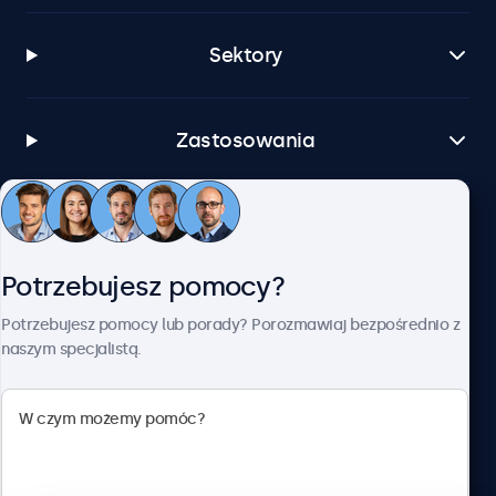
Sektory
Zastosowania
Obsługa klienta
Potrzebujesz pomocy?
O firmie Beetronics
Potrzebujesz pomocy lub porady? Porozmawiaj bezpośrednio z
naszym specjalistą.
Beetronics
ul. Marszałkowska 126/134, Warszawa, 00-008, Polska