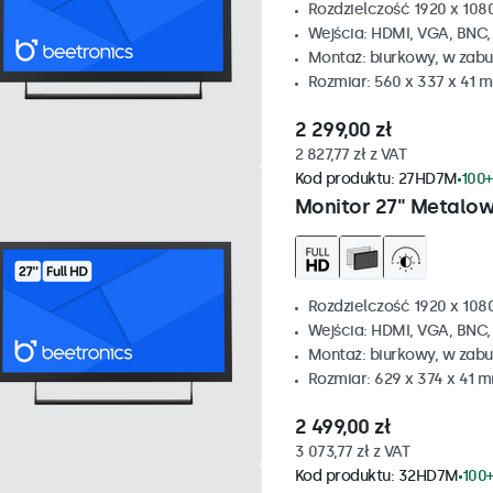
Rozdzielczość 1920 x 1080
Wejścia: HDMI, VGA, BNC
Montaż: biurkowy, w zabu
Rozmiar: 560 x 337 x 41 
2 299,00 zł
2 827,77 zł z VAT
Kod produktu:
27HD7M
100+
Monitor 27" Metalo
Rozdzielczość 1920 x 1080
Wejścia: HDMI, VGA, BNC
Montaż: biurkowy, w zabu
Rozmiar: 629 x 374 x 41 
2 499,00 zł
3 073,77 zł z VAT
Kod produktu:
32HD7M
100+