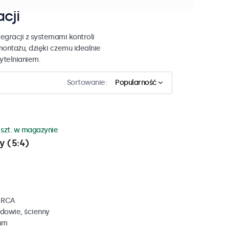
acji
egracji z systemami kontroli
montażu, dzięki czemu idealnie
zytelnianiem.
Sortowanie:
Popularność
 szt. w magazynie
y (5:4)
, RCA
dowie, ścienny
 mm