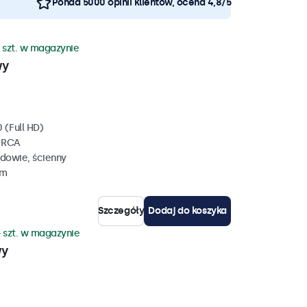
Ponad 5000 opinii klientów, ocena 4,8/5
 szt. w magazynie
wy
 (Full HD)
, RCA
dowie, ścienny
mm
Szczegóły
Dodaj do koszyka
 szt. w magazynie
wy