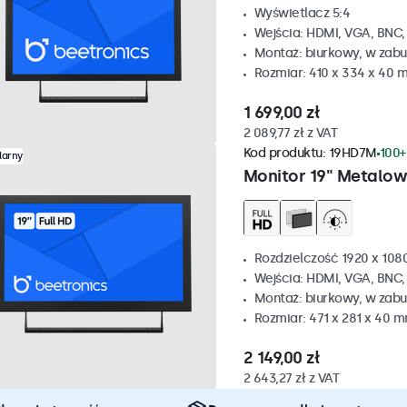
Wyświetlacz 5:4
Wejścia: HDMI, VGA, BNC
Montaż: biurkowy, w zabu
Rozmiar: 410 x 334 x 40 
1 699,00 zł
2 089,77 zł z VAT
Kod produktu:
19HD7M
100+
larny
Monitor 19" Metalo
Rozdzielczość 1920 x 1080
Wejścia: HDMI, VGA, BNC
Montaż: biurkowy, w zabu
Rozmiar: 471 x 281 x 40 
2 149,00 zł
2 643,27 zł z VAT