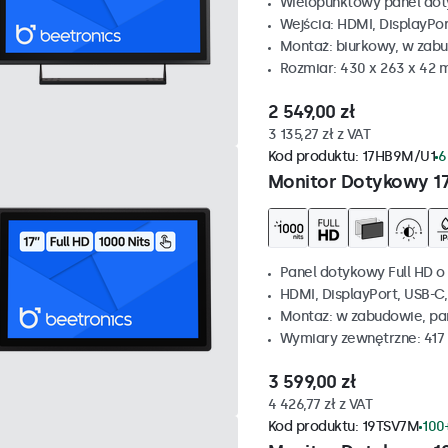
Wielopunktowy panel dot
Wejścia: HDMI, DisplayPo
Montaż: biurkowy, w zabu
Rozmiar: 430 x 263 x 42
2 549,00 zł
3 135,27 zł z VAT
Kod produktu:
17HB9M/U1
6
Monitor Dotykowy 1
Panel dotykowy Full HD o 
HDMI, DisplayPort, USB-C
Montaz: w zabudowie, p
Wymiary zewnętrzne: 417
3 599,00 zł
4 426,77 zł z VAT
Kod produktu:
19TSV7M
100