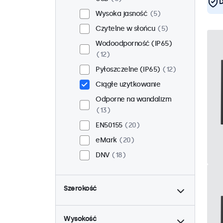
D
Wysoka jasność
5
Czytelne w słońcu
5
Wodoodporność (IP65)
12
Pyłoszczelne (IP65)
12
Ciągłe użytkowanie
Odporne na wandalizm
13
EN50155
20
eMark
20
DNV
18
do
Szerokość
do
Wysokość