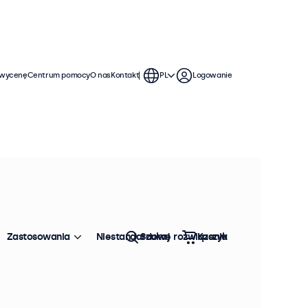
 wycenę
Centrum pomocy
O nas
Kontakt
PL
Logowanie
Zastosowania
Niestandardowe rozwiązania
Szukaj
Koszyk