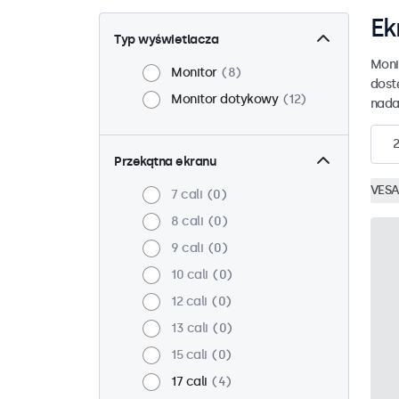
Ek
Typ wyświetlacza
Moni
Monitor
8
dost
Monitor dotykowy
12
nada
Przekątna ekranu
VESA
7 cali
0
8 cali
0
9 cali
0
10 cali
0
12 cali
0
13 cali
0
15 cali
0
17 cali
4