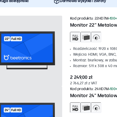
ługa dostępność
Darmowa wysyłka i zwroty
Kod produktu:
22HD7M
100+
Monitor 22" Metalo
Rozdzielczość 1920 x 1080
Wejścia: HDMI, VGA, BNC
Montaż: biurkowy, w zabu
Rozmiar: 511 x 308 x 40 
2 249,00 zł
2 766,27 zł z VAT
Kod produktu:
24HD7M
100+
Monitor 24" Metalo