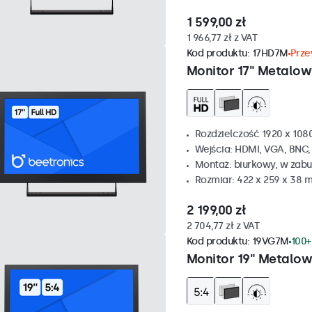
1 599,00 zł
1 966,77 zł z VAT
Kod produktu:
17HD7M
Prze
Monitor 17" Metalow
Rozdzielczość 1920 x 1080
Wejścia: HDMI, VGA, BNC
Montaż: biurkowy, w zabu
Rozmiar: 422 x 259 x 38 
2 199,00 zł
2 704,77 zł z VAT
Kod produktu:
19VG7M
100+
Monitor 19" Metalow