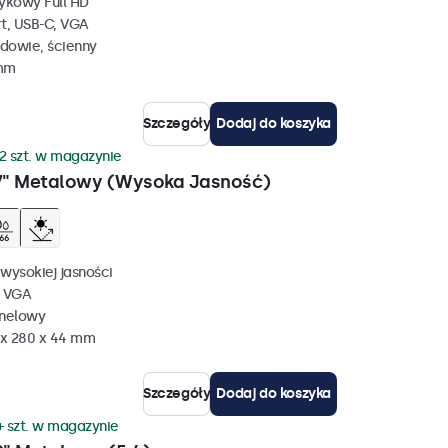
ykowy Full HD
rt, USB-C, VGA
dowie, ścienny
 mm
Szczegóły
Dodaj do koszyka
2 szt. w magazynie
7" Metalowy (Wysoka Jasność)
wysokiej jasności
, VGA
anelowy
 x 280 x 44 mm
Szczegóły
Dodaj do koszyka
+ szt. w magazynie