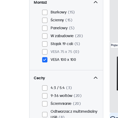
Montaż
Biurkowy
15
Ścienny
15
Panelowy
5
W zabudowie
20
Stojak 19 cali
5
Popu
VESA 75 x 75
0
VESA 100 x 100
Cechy
4:3 / 5:4
3
9-36 woltów
20
Ściemnianie
20
Odtwarzacz multimedialny
USB
8