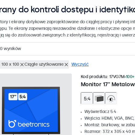
rany do kontroli dostępu i identyfik
tory i ekrany dotykowe zaprojektowane do ciągłej pracy i płynnej int
ępu. Te ekrany zapewniają niezawodne działanie i elastyczne opcje 
ją się do zastosowań związanych z identyfikacją, rejestracją i uwier
20
wyników
 100 x 100
Ciągłe użytkowanie
Wyczyść
Kod produktu:
17VG7M
100+
Monitor 17" Metalow
Wyświetlacz 5:4
Wejścia: HDMI, VGA, BNC
Montaż: biurkowy, w zabu
Rozmiar: 372 x 305 x 40