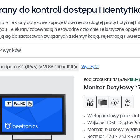
rany do kontroli dostępu i identyfik
tory i ekrany dotykowe zaprojektowane do ciągłej pracy i płynnej int
ępu. Te ekrany zapewniają niezawodne działanie i elastyczne opcje 
ją się do zastosowań związanych z identyfikacją, rejestracją i uwier
2
wyników
odporność (IP65)
VESA 100 x 100
Wyczyść
Kod produktu:
17TS7M
100+ 
Monitor Dotykowy 1
Wielopunktowy panel dot
Wejścia: HDMI, DisplayPo
Montaż: biurkowy, w zabu
Rozmiar: 430 x 263 x 42