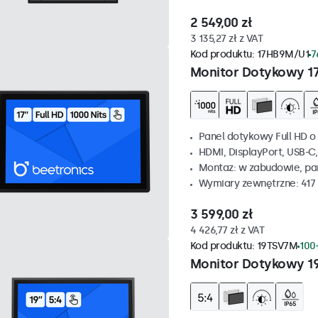
2 549,00 zł
3 135,27 zł z VAT
Kod produktu:
17HB9M/U1
7
Monitor Dotykowy 1
Panel dotykowy Full HD o 
HDMI, DisplayPort, USB-C
Montaz: w zabudowie, p
Wymiary zewnętrzne: 417
3 599,00 zł
4 426,77 zł z VAT
Kod produktu:
19TSV7M
100
Monitor Dotykowy 19