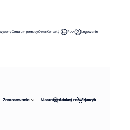
 wycenę
Centrum pomocy
O nas
Kontakt
PL
Logowanie
Zastosowania
Niestandardowe rozwiązania
Szukaj
Koszyk