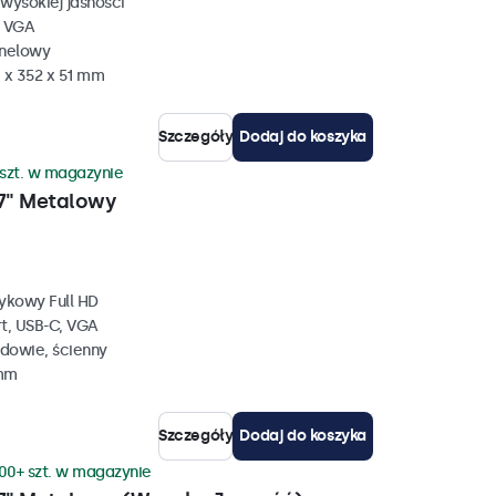
wysokiej jasności
, VGA
anelowy
 x 352 x 51 mm
Szczegóły
Dodaj do koszyka
 szt. w magazynie
7" Metalowy
ykowy Full HD
rt, USB-C, VGA
dowie, ścienny
 mm
Szczegóły
Dodaj do koszyka
00+ szt. w magazynie