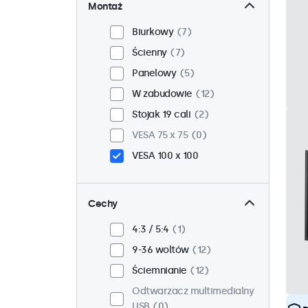
Montaż
Biurkowy
7
Ścienny
7
Panelowy
5
W zabudowie
12
Stojak 19 cali
2
VESA 75 x 75
0
VESA 100 x 100
Cechy
4:3 / 5:4
1
9-36 woltów
12
Ściemnianie
12
Odtwarzacz multimedialny
USB
0