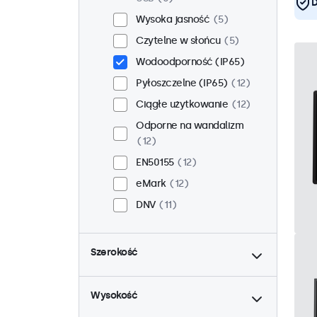
D
Wysoka jasność
5
Czytelne w słońcu
5
Wodoodporność (IP65)
Pyłoszczelne (IP65)
12
Ciągłe użytkowanie
12
Odporne na wandalizm
12
EN50155
12
eMark
12
DNV
11
do
Szerokość
do
Wysokość