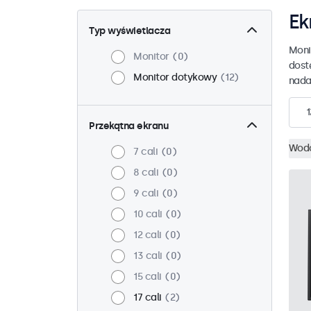
Ek
Typ wyświetlacza
Moni
Monitor
0
dost
Monitor dotykowy
12
nada
1
Przekątna ekranu
Wodo
7 cali
0
8 cali
0
9 cali
0
10 cali
0
12 cali
0
13 cali
0
15 cali
0
17 cali
2