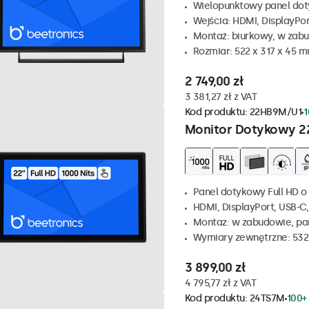
Wielopunktowy panel dot
Wejścia: HDMI, DisplayPo
Montaż: biurkowy, w zabu
Rozmiar: 522 x 317 x 45 
2 749,00 zł
3 381,27 zł z VAT
Kod produktu:
22HB9M/U1
1
Monitor Dotykowy 2
Panel dotykowy Full HD o 
HDMI, DisplayPort, USB-C
Montaz: w zabudowie, p
Wymiary zewnętrzne: 532
3 899,00 zł
4 795,77 zł z VAT
Kod produktu:
24TS7M
100+