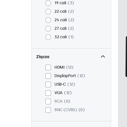
19 cali
3
22 cali
2
24 cali
2
27 cali
2
32 cali
1
Złącza
HDMI
12
DisplayPort
12
USB-C
12
VGA
12
RCA
0
BNC (CVBS)
0