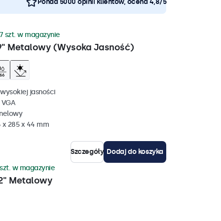
Ponad 5000 opinii klientów, ocena 4,8/5
7 szt. w magazynie
9" Metalowy (Wysoka Jasność)
wysokiej jasności
, VGA
anelowy
 x 285 x 44 mm
Szczegóły
Dodaj do koszyka
 szt. w magazynie
2" Metalowy