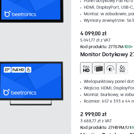
Panel dotykowy Full HD o 
HDMI, DisplayPort, USB-C
Montaz: w zabudowie, p
Wymiary zewnętrzne: 563
4 099,00 zł
5 041,77 zł z VAT
Kod produktu:
27TS7M
100+
Monitor Dotykowy 2
Wielopunktowy panel dot
Wejścia: HDMI, DisplayPo
Montaż: biurkowy, w zabu
Rozmiar: 657 x 393 x 44
2 999,00 zł
3 688,77 zł z VAT
Kod produktu:
27HB9M/U1
1