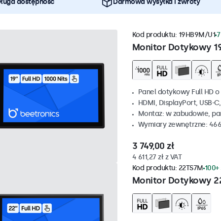
ługa dostępność
Darmowa wysyłka i zwroty
Kod produktu:
19HB9M/U1
7
Monitor Dotykowy 1
Panel dotykowy Full HD o 
HDMI, DisplayPort, USB-C
Montaz: w zabudowie, p
Wymiary zewnętrzne: 466
3 749,00 zł
4 611,27 zł z VAT
Kod produktu:
22TS7M
100+
Monitor Dotykowy 2