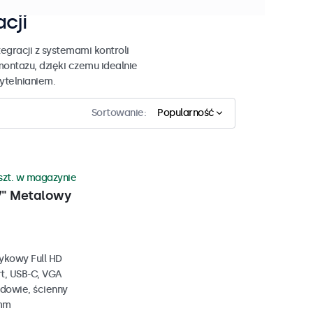
acji
egracji z systemami kontroli
montażu, dzięki czemu idealnie
zytelnianiem.
Sortowanie:
Popularność
szt. w magazynie
7" Metalowy
ykowy Full HD
rt, USB-C, VGA
dowie, ścienny
 mm