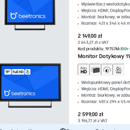
Wyświetlacz wielodotyko
Wejścia: HDMI, DisplayPo
Montaż: biurkowy, w zabu
Rozmiar: 421 x 346 x 46 
2 149,00 zł
2 643,27 zł z VAT
Kod produktu:
19TS7M
100+ 
Monitor Dotykowy 1
Wielopunktowy panel dot
Wejścia: HDMI, DisplayPo
Montaż: biurkowy, w zabu
Rozmiar: 481 x 294 x 45 
2 599,00 zł
3 196,77 zł z VAT