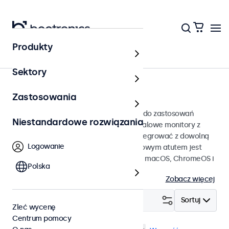
Produkty
Monitory dotykowe
Sektory
Monitory dotykowe 12 cali
Zastosowania
Ekrany dotykowe 12 cali przeznaczone do zastosowań
Niestandardowe rozwiązania
profesjonalnych i ciągłej pracy. Te 12-calowe monitory z
ekranem dotykowym można łatwo zintegrować z dowolną
Logowanie
aplikacją i środowiskiem, a ich dodatkowym atutem jest
kompatybilność z systemami Windows, macOS, ChromeOS i
Polska
Linux.
Zobacz więcej
Filtruj (
1
)
Sortuj
Zleć wycenę
Centrum pomocy