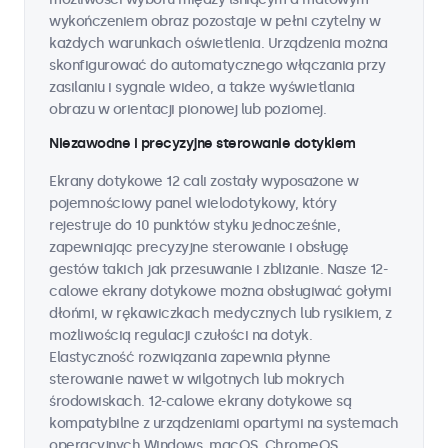
wykończeniem obraz pozostaje w pełni czytelny w
każdych warunkach oświetlenia. Urządzenia można
skonfigurować do automatycznego włączania przy
zasilaniu i sygnale wideo, a także wyświetlania
obrazu w orientacji pionowej lub poziomej.
Niezawodne i precyzyjne sterowanie dotykiem
Ekrany dotykowe 12 cali zostały wyposażone w
pojemnościowy panel wielodotykowy, który
rejestruje do 10 punktów styku jednocześnie,
zapewniając precyzyjne sterowanie i obsługę
gestów takich jak przesuwanie i zbliżanie. Nasze 12-
calowe ekrany dotykowe można obsługiwać gołymi
dłońmi, w rękawiczkach medycznych lub rysikiem, z
możliwością regulacji czułości na dotyk.
Elastyczność rozwiązania zapewnia płynne
sterowanie nawet w wilgotnych lub mokrych
środowiskach. 12-calowe ekrany dotykowe są
kompatybilne z urządzeniami opartymi na systemach
operacyjnych Windows, macOS, ChromeOS,