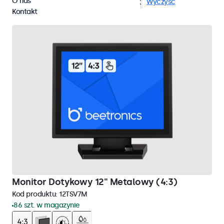
O nas
Monitory dotykowe 12 cali
4:3 / 5:4
Wyczyść
Kontakt
Monitor Dotykowy 12" Metalowy (4:3)
Kod produktu:
12TSV7M
86 szt. w magazynie