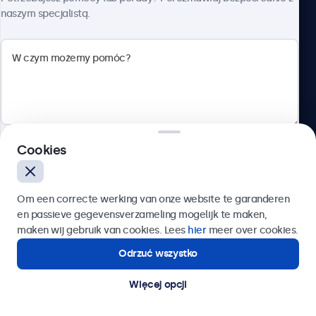
naszym specjalistą.
Beetronics
ul. Marszałkowska 126/134, Warszawa, 00-008, Polska
4.8/5 ocenione przez 5000+ firm
Cookies
Polski
Wyślij
Om een correcte werking van onze website te garanderen
en passieve gegevensverzameling mogelijk te maken,
Lub zadzwoń pod numer:
22 397 04 43
maken wij gebruik van cookies. Lees
hier
meer over cookies.
Odrzuć wszystko
Potrzebujesz pomocy?
Kontakt ze specjalistą.
Więcej opcji
© 2026 Beetronics