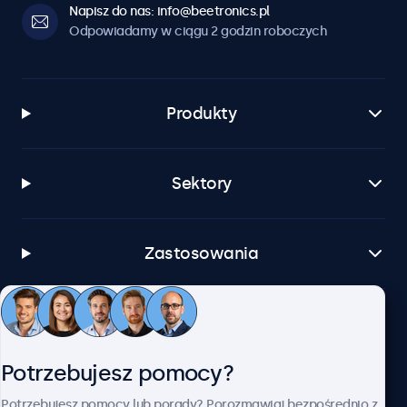
Napisz do nas: info@beetronics.pl
Odpowiadamy w ciągu 2 godzin roboczych
Produkty
Sektory
Zastosowania
Obsługa klienta
Potrzebujesz pomocy?
O firmie Beetronics
Potrzebujesz pomocy lub porady? Porozmawiaj bezpośrednio z