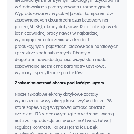
niezawodnym, intensywnym lub ciągłym użytkowaniu
w środowiskach przemysłowych i komercyjnych.
Wyprodukowane z wysokiej jakości komponentów
zapewniających długi średni czas bezawaryjnej
pracy (MTBF), ekrany dotykowe 12 cali oferują wiele
lat niezawodnej pracy nawet w najbardziej
wymagającym otoczeniu w zakładach
produkcyjnych, pojazdach, placówkach handlowych
i przestrzeniach publicznych. Dbamy o
długoterminową dostępność wszystkich modeli,
zapewniając niezmienne parametry użytkowe,
wymiary i specyfikacje produktów.
Znakomita ostrość obrazu pod każdym kątem
Nasze 12-calowe ekrany dotykowe zostały
wyposażone w wysokiej jakości wyświetlacze IPS,
które zapewniają wyjątkową ostrość obrazu z
szerokim, 178-stopniowym kątem widzenia, wierną
naturze reprodukcję barw oraz możliwość łatwej
regulacji kontrastu, koloru i jasności. Dzięki
możliwości wyboru między lśniącym a matowym