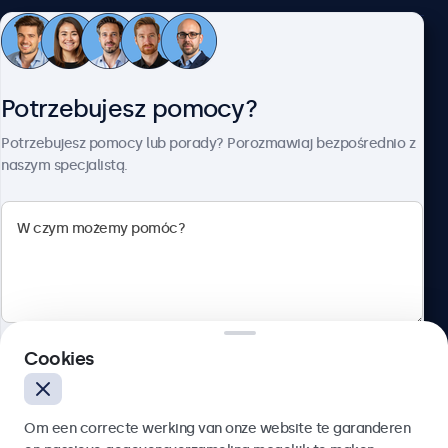
Obsługa klienta
Potrzebujesz pomocy?
O firmie Beetronics
Potrzebujesz pomocy lub porady? Porozmawiaj bezpośrednio z
naszym specjalistą.
Beetronics
ul. Marszałkowska 126/134, Warszawa, 00-008, Polska
4.8/5 ocenione przez 5000+ firm
Cookies
Polski
Wyślij
Om een correcte werking van onze website te garanderen