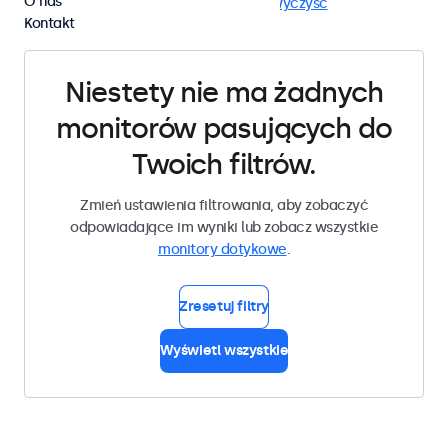
O nas
RCA
Monitory dotykowe 22 cali
Wyczyść
Kontakt
Niestety nie ma żadnych
monitorów pasujących do
Twoich filtrów.
Zmień ustawienia filtrowania, aby zobaczyć
odpowiadające im wyniki lub zobacz wszystkie
monitory dotykowe
.
Zresetuj filtry
Wyświetl wszystkie