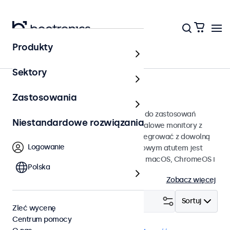
Produkty
Strona główna
Sektory
Monitory dotykowe 22 cali
Zastosowania
Ekrany dotykowe 22 cali przeznaczone do zastosowań
Niestandardowe rozwiązania
profesjonalnych i ciągłej pracy. Te 22-calowe monitory z
ekranem dotykowym można łatwo zintegrować z dowolną
Logowanie
aplikacją i środowiskiem, a ich dodatkowym atutem jest
kompatybilność z systemami Windows, macOS, ChromeOS i
Polska
Linux.
Zobacz więcej
Filtruj (
0
)
Sortuj
Zleć wycenę
Centrum pomocy