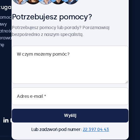
uga klienta
O firmie
Potrzebujesz pomocy?
Beetronics
pomocy
awy
Przykłady zastosowania
Potrzebujesz pomocy lub porady? Porozmawiaj
atności
Aktualności i informacje
bezpośrednio z naszym specjalistą.
aprawa
O nas
nę
Pracuj z nami
Regulamin
Polityka prywatności
Wyślij
Lub zadzwoń pod numer:
22 397 04 43