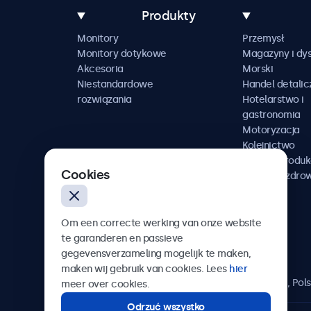
Produkty
Monitory
Przemysł
Monitory dotykowe
Magazyny i dys
Akcesoria
Morski
Niestandardowe
Handel detalic
rozwiązania
Hotelarstwo i
gastronomia
Motoryzacja
Kolejnictwo
Media i produk
Cookies
Ochrona zdro
Om een correcte werking van onze website
te garanderen en passieve
Beetronics
gegevensverzameling mogelijk te maken,
maken wij gebruik van cookies. Lees
hier
ul. Marszałkowska 126/134, Warszawa, 00-008, Pol
meer over cookies.
Odrzuć wszystko