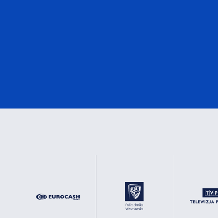
DNV
1