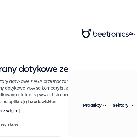
Zleć
rany dotykowe ze złączem VGA
tory dotykowe z VGA przeznaczone do zastosowań profesjonalnych 
ny dotykowe VGA są kompatybilne z systemami operacyjnymi Window
tkowym atutem są wszechstronne opcje montażu, które umożliwiaj
lną aplikacją i środowiskiem.
Produkty
Sektory
cz więcej
wyników