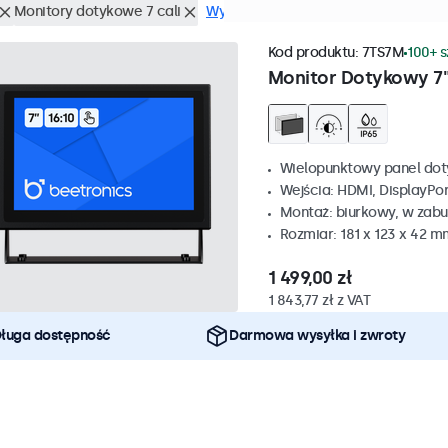
Monitory dotykowe 7 cali
Wyczyść
Kod produktu:
7TS7M
100+ 
Monitor Dotykowy 7
Wielopunktowy panel do
Wejścia: HDMI, DisplayPo
Montaż: biurkowy, w zabu
Rozmiar: 181 x 123 x 42 m
1 499,00 zł
1 843,77 zł z VAT
ługa dostępność
Darmowa wysyłka i zwroty