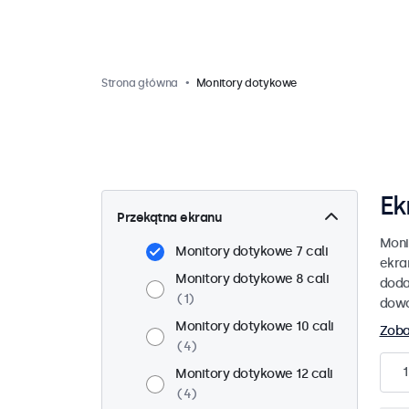
Strona główna
Monitory dotykowe
Ek
Przekątna ekranu
Moni
Monitory dotykowe 7 cali
ekra
Monitory dotykowe 8 cali
doda
1
dowo
Monitory dotykowe 10 cali
Zoba
4
1
Monitory dotykowe 12 cali
4