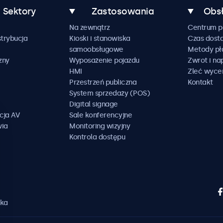
Sektory
Zastosowania
Obsł
Na zewnątrz
Centrum 
trybucja
Kioski i stanowiska
Czas dost
samoobsługowe
Metody pł
zny
Wyposażenie pojazdu
Zwrot i n
HMI
Zleć wyce
Przestrzeń publiczna
Kontakt
System sprzedaży (POS)
Digital signage
cja AV
Sale konferencyjne
wia
Monitoring wizyjny
Kontrola dostępu
ska