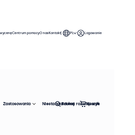
 wycenę
Centrum pomocy
O nas
Kontakt
PL
Logowanie
i ciągłego użytkowania. Nasze
s, macOS, ChromeOS i Linux, a ich
ą bezproblemową integrację z
Zastosowania
Niestandardowe rozwiązania
Szukaj
Koszyk
Sortowanie:
Popularność