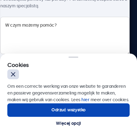
naszym specjalistą.
Beetronics
ul. Marszałkowska 126/134, Warszawa, 00-008, Polska
4.8/5 ocenione przez 5000+ firm
Cookies
Polski
Wyślij
Om een correcte werking van onze website te garanderen
en passieve gegevensverzameling mogelijk te maken,
Lub zadzwoń pod numer:
22 397 04 43
maken wij gebruik van cookies. Lees
hier
meer over cookies.
Odrzuć wszystko
Potrzebujesz pomocy?
Kontakt ze specjalistą.
Więcej opcji
© 2026 Beetronics