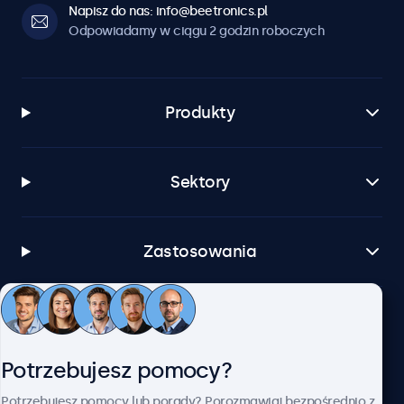
Napisz do nas: info@beetronics.pl
Odpowiadamy w ciągu 2 godzin roboczych
Produkty
Sektory
Zastosowania
Obsługa klienta
Potrzebujesz pomocy?
O firmie Beetronics
Potrzebujesz pomocy lub porady? Porozmawiaj bezpośrednio z