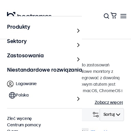
Produkty
Monitory dotykowe
Sektory
Monitory dotykowe 8 cali
Zastosowania
Ekrany dotykowe 8 cali przeznaczone do zastosowań
Niestandardowe rozwiązania
profesjonalnych i ciągłej pracy. Te 8-calowe monitory z
ekranem dotykowym można łatwo zintegrować z dowolną
Logowanie
aplikacją i środowiskiem, a ich dodatkowym atutem jest
kompatybilność z systemami Windows, macOS, ChromeOS i
Polska
Linux.
Zobacz więcej
Filtruj (
1
)
Sortuj
Zleć wycenę
Centrum pomocy