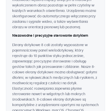
wykończeniem obraz pozostaje w pełni czytelny w
każdych warunkach oświetlenia. Urządzenia można
skonfigurować do automatycznego włączania przy
zasilaniu i sygnale wideo, a także wyświetlania
obrazu w orientacji pionowej lub poziomej.
Niezawodne i precyzyjne sterowanie dotykiem
Ekrany dotykowe 8 cali zostały wyposażone w
pojemnościowy panel wielodotykowy, który
rejestruje do 10 punktów styku jednocześnie,
zapewniając precyzyjne sterowanie i obsługę
gestów takich jak przesuwanie i zbliżanie. Nasze 8-
calowe ekrany dotykowe można obsługiwać gołymi
dłońmi, w rękawiczkach medycznych lub rysikiem, z
możliwością regulacji czułości na dotyk.
Elastyczność rozwiązania zapewnia płynne
sterowanie nawet w wilgotnych lub mokrych
środowiskach. 8-calowe ekrany dotykowe są
kompatybilne z urządzeniami opartymi na systemach
operacyjnych Windows, macOS, ChromeOS,