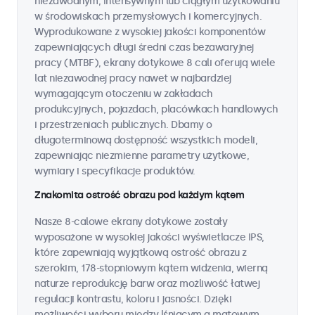
niezawodnym, intensywnym lub ciągłym użytkowaniu
w środowiskach przemysłowych i komercyjnych.
Wyprodukowane z wysokiej jakości komponentów
zapewniających długi średni czas bezawaryjnej
pracy (MTBF), ekrany dotykowe 8 cali oferują wiele
lat niezawodnej pracy nawet w najbardziej
wymagającym otoczeniu w zakładach
produkcyjnych, pojazdach, placówkach handlowych
i przestrzeniach publicznych. Dbamy o
długoterminową dostępność wszystkich modeli,
zapewniając niezmienne parametry użytkowe,
wymiary i specyfikacje produktów.
Znakomita ostrość obrazu pod każdym kątem
Nasze 8-calowe ekrany dotykowe zostały
wyposażone w wysokiej jakości wyświetlacze IPS,
które zapewniają wyjątkową ostrość obrazu z
szerokim, 178-stopniowym kątem widzenia, wierną
naturze reprodukcję barw oraz możliwość łatwej
regulacji kontrastu, koloru i jasności. Dzięki
możliwości wyboru między lśniącym a matowym