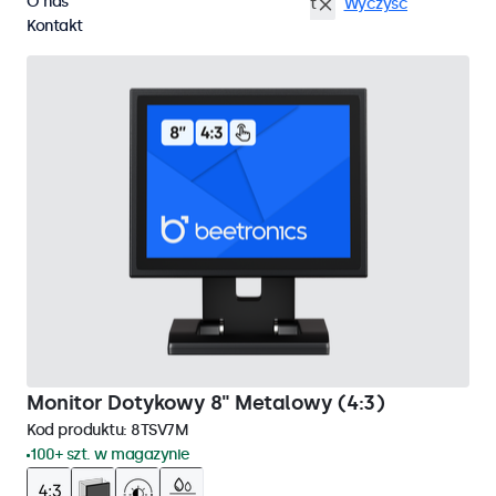
O nas
Monitory dotykowe 8 cali
DisplayPort
Wyczyść
Kontakt
Monitor Dotykowy 8" Metalowy (4:3)
Kod produktu:
8TSV7M
100+ szt. w magazynie