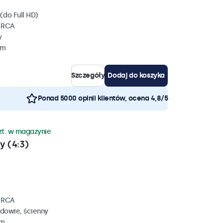
(do Full HD)
, RCA
y
mm
Szczegóły
Dodaj do koszyka
Ponad 5000 opinii klientów, ocena 4,8/5
zt. w magazynie
y (4:3)
, RCA
dowie, ścienny
mm