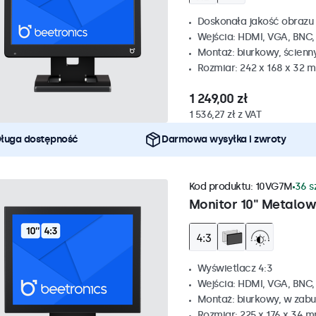
Doskonała jakość obrazu 
Wejścia: HDMI, VGA, BNC
Montaż: biurkowy, ścienn
Rozmiar: 242 x 168 x 32 
1 249,00 zł
1 536,27 zł z VAT
ługa dostępność
Darmowa wysyłka i zwroty
Kod produktu:
10VG7M
36 s
Monitor 10" Metalow
Wyświetlacz 4:3
Wejścia: HDMI, VGA, BNC
Montaż: biurkowy, w zabu
Rozmiar: 225 x 176 x 34 