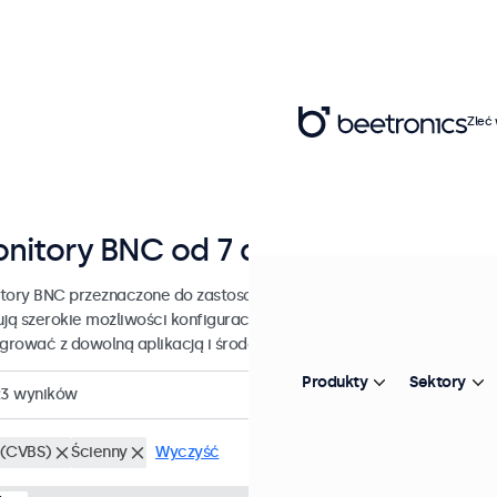
Zleć
nitory BNC od 7 do 32 cali
tory BNC przeznaczone do zastosowań profesjonalnych i ciągłego u
ują szerokie możliwości konfiguracji i opcje montażu, dzięki czemu
egrować z dowolną aplikacją i środowiskiem.
Produkty
Sektory
23
wyników
(CVBS)
Ścienny
Wyczyść