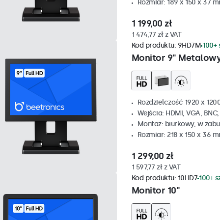
Rozmiar: 189 x 150 x 37 
1 199,00 zł
1 474,77 zł z VAT
Kod produktu:
9HD7M
100+ 
Monitor 9" Metalow
Rozdzielczość 1920 x 1200
Wejścia: HDMI, VGA, BNC
Montaż: biurkowy, w zabu
Rozmiar: 218 x 150 x 36 
1 299,00 zł
1 597,77 zł z VAT
Kod produktu:
10HD7
100+ s
Monitor 10"