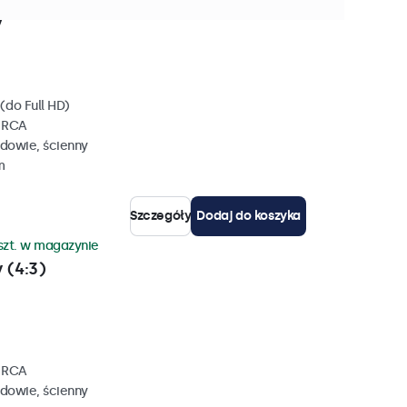
szt. w magazynie
y
(do Full HD)
, RCA
dowie, ścienny
m
Szczegóły
Dodaj do koszyka
szt. w magazynie
 (4:3)
, RCA
dowie, ścienny