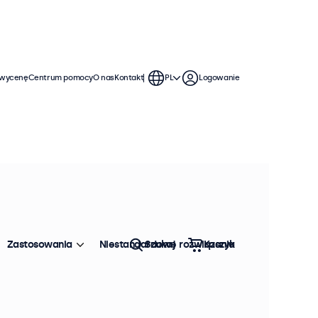
 wycenę
Centrum pomocy
O nas
Kontakt
PL
Logowanie
żytkowania. Te monitory BNC
 można je bezproblemowo
Zastosowania
Niestandardowe rozwiązania
Szukaj
Koszyk
Sortowanie:
Popularność