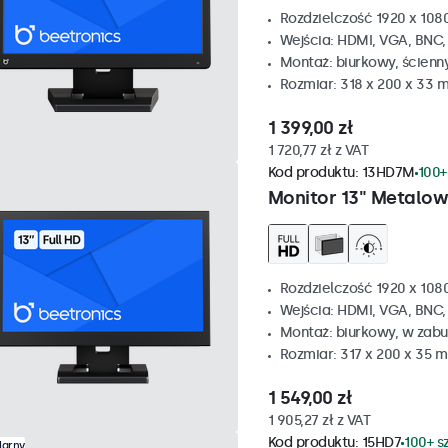
Rozdzielczość 1920 x 1080
Wejścia: HDMI, VGA, BNC
Montaż: biurkowy, ścienn
Rozmiar: 318 x 200 x 33 
1 399,00 zł
1 720,77 zł z VAT
Kod produktu:
13HD7M
100+
Monitor 13" Metalo
Rozdzielczość 1920 x 1080
Wejścia: HDMI, VGA, BNC
Montaż: biurkowy, w zabu
Rozmiar: 317 x 200 x 35 
1 549,00 zł
1 905,27 zł z VAT
Kod produktu:
15HD7
100+ s
larny