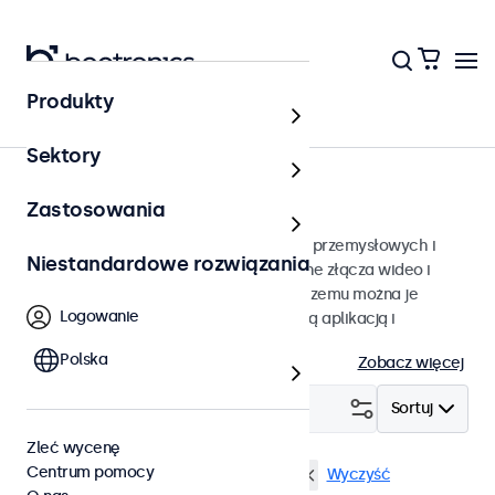
Produkty
Strona główna
Sektory
Monitory od 7 do 32 cali
Zastosowania
Profesjonalne monitory do zastosowań przemysłowych i
Niestandardowe rozwiązania
komercyjnych. Monitory posiadają różne złącza wideo i
wszechstronne opcje montażu, dzięki czemu można je
Logowanie
bezproblemowo zintegrować z dowolną aplikacją i
środowiskiem.
Polska
Zobacz więcej
Filtruj (
0
)
Sortuj
Zleć wycenę
Centrum pomocy
Wodoodporność (IP65)
DisplayPort
Wyczyść