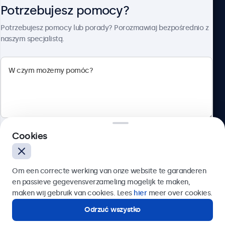
Potrzebujesz pomocy?
O firmie Beetronics
Potrzebujesz pomocy lub porady? Porozmawiaj bezpośrednio z
naszym specjalistą.
Beetronics
ul. Marszałkowska 126/134, Warszawa, 00-008, Polska
4.8/5 ocenione przez 5000+ firm
Cookies
Polski
Wyślij
Om een correcte werking van onze website te garanderen
en passieve gegevensverzameling mogelijk te maken,
Lub zadzwoń pod numer:
22 397 04 43
maken wij gebruik van cookies. Lees
hier
meer over cookies.
Odrzuć wszystko
Potrzebujesz pomocy?
Kontakt ze specjalistą.