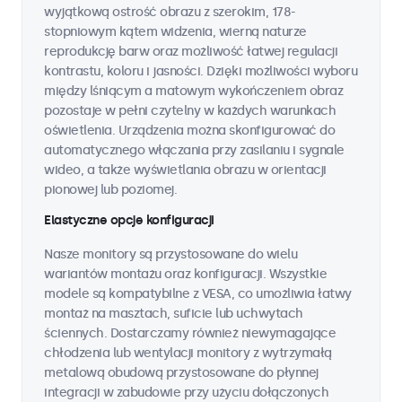
wyjątkową ostrość obrazu z szerokim, 178-
stopniowym kątem widzenia, wierną naturze
reprodukcję barw oraz możliwość łatwej regulacji
kontrastu, koloru i jasności. Dzięki możliwości wyboru
między lśniącym a matowym wykończeniem obraz
pozostaje w pełni czytelny w każdych warunkach
oświetlenia. Urządzenia można skonfigurować do
automatycznego włączania przy zasilaniu i sygnale
wideo, a także wyświetlania obrazu w orientacji
pionowej lub poziomej.
Elastyczne opcje konfiguracji
Nasze monitory są przystosowane do wielu
wariantów montażu oraz konfiguracji. Wszystkie
modele są kompatybilne z VESA, co umożliwia łatwy
montaż na masztach, suficie lub uchwytach
ściennych. Dostarczamy również niewymagające
chłodzenia lub wentylacji monitory z wytrzymałą
metalową obudową przystosowane do płynnej
integracji w zabudowie przy użyciu dołączonych