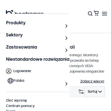
Produkty
Strona główna
Sektory
Monitory ścienne od 7 do 32 cali
Zastosowania
Monitory przeznaczone do montażu ściennego. Monitory
Niestandardowe rozwiązania
zostały wyposażone w złącze VESA, co pozwala na łatwy
montaż na uniwersalnych uchwytach ściennych VESA.
Logowanie
Monitory mają smukłą obudowę, która zapewnia eleganckie
i płaskie wykończenie.
Polska
Zobacz więcej
Filtruj (
3
)
Sortuj
Zleć wycenę
Centrum pomocy
Ścienny
Monitory 10 cali
Wyczyść