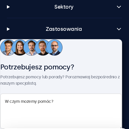
Sektory
Zastosowania
Obsługa klienta
Potrzebujesz pomocy?
O firmie Beetronics
Potrzebujesz pomocy lub porady? Porozmawiaj bezpośrednio z
naszym specjalistą.
Beetronics
ul. Marszałkowska 126/134, Warszawa, 00-008, Polska