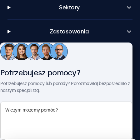
Sektory
Zastosowania
Obsługa klienta
Potrzebujesz pomocy?
O firmie Beetronics
Potrzebujesz pomocy lub porady? Porozmawiaj bezpośrednio z
naszym specjalistą.
Beetronics
ul. Marszałkowska 126/134, Warszawa, 00-008, Polska