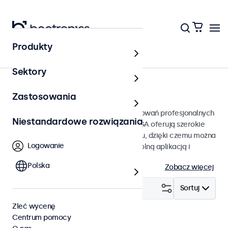
Produkty
Strona główna
Sektory
Monitory VGA od 7 do 32 cali
Zastosowania
Monitory VGA przeznaczone do zastosowań profesjonalnych
Niestandardowe rozwiązania
i ciągłego użytkowania. Te monitory VGA oferują szerokie
możliwości konfiguracji i opcje montażu, dzięki czemu można
Logowanie
je bezproblemowo zintegrować z dowolną aplikacją i
środowiskiem.
Polska
Zobacz więcej
Filtruj (
3
)
Sortuj
Zleć wycenę
Centrum pomocy
VGA
Monitory 12 cali
Wyczyść