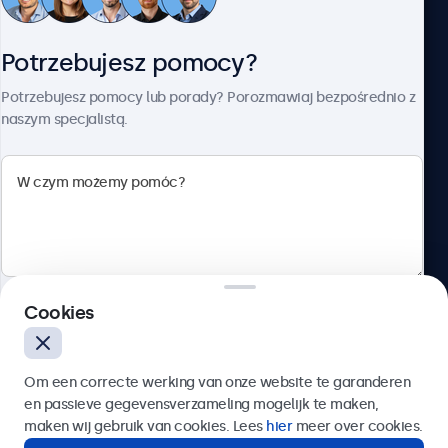
Obsługa klienta
Potrzebujesz pomocy?
O firmie Beetronics
Potrzebujesz pomocy lub porady? Porozmawiaj bezpośrednio z
naszym specjalistą.
Beetronics
ul. Marszałkowska 126/134, Warszawa, 00-008, Polska
4.8/5 ocenione przez 5000+ firm
Cookies
Polski
Wyślij
Om een correcte werking van onze website te garanderen
en passieve gegevensverzameling mogelijk te maken,
Lub zadzwoń pod numer:
22 397 04 43
maken wij gebruik van cookies. Lees
hier
meer over cookies.