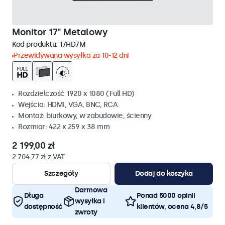
Monitor 17" Metalowy
Kod produktu:
17HD7M
Przewidywana wysyłka za 10-12 dni
Rozdzielczość 1920 x 1080 (Full HD)
Wejścia: HDMI, VGA, BNC, RCA
Montaż: biurkowy, w zabudowie, ścienny
Rozmiar: 422 x 259 x 38 mm
2 199,00 zł
2 704,77 zł z VAT
Szczegóły
Dodaj do koszyka
Darmowa
Długa
Ponad 5000 opinii
wysyłka i
dostępność
klientów, ocena 4,8/5
zwroty