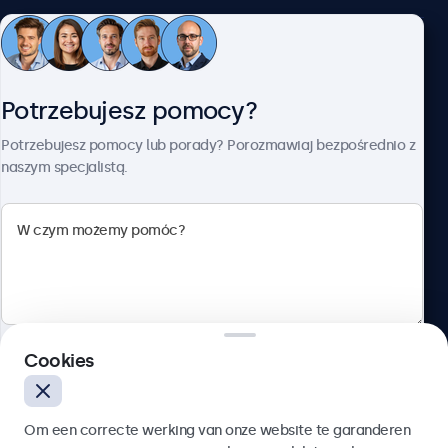
Obsługa klienta
Potrzebujesz pomocy?
O firmie Beetronics
Potrzebujesz pomocy lub porady? Porozmawiaj bezpośrednio z
naszym specjalistą.
Beetronics
ul. Marszałkowska 126/134, Warszawa, 00-008, Polska
4.8/5 ocenione przez 5000+ firm
Cookies
Polski
Wyślij
Om een correcte werking van onze website te garanderen