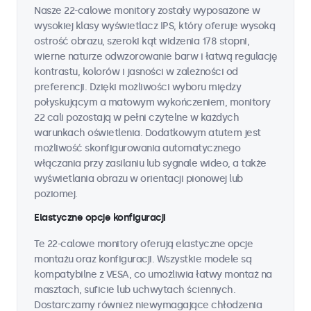
Nasze 22-calowe monitory zostały wyposażone w
wysokiej klasy wyświetlacz IPS, który oferuje wysoką
ostrość obrazu, szeroki kąt widzenia 178 stopni,
wierne naturze odwzorowanie barw i łatwą regulację
kontrastu, kolorów i jasności w zależności od
preferencji. Dzięki możliwości wyboru między
połyskującym a matowym wykończeniem, monitory
22 cali pozostają w pełni czytelne w każdych
warunkach oświetlenia. Dodatkowym atutem jest
możliwość skonfigurowania automatycznego
włączania przy zasilaniu lub sygnale wideo, a także
wyświetlania obrazu w orientacji pionowej lub
poziomej.
Elastyczne opcje konfiguracji
Te 22-calowe monitory oferują elastyczne opcje
montażu oraz konfiguracji. Wszystkie modele są
kompatybilne z VESA, co umożliwia łatwy montaż na
masztach, suficie lub uchwytach ściennych.
Dostarczamy również niewymagające chłodzenia