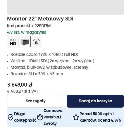
Monitor 22" Metalowy SDI
Kod produktu:
22SDI7M
69 szt. w magazynie
Rozdzielczość 1920 x 1080 (Full HD)
Wejścia: HDMI I SDI (2x wejście i 2x wyjście)
Montaż: biurkowy, w zabudowie, ścienny
Rozmiar: 511 x 309 x 43 mm
3 649,00 zł
4 488,27 zł z VAT
Szczegóły
Dodaj do koszyka
Darmowa
Długa
Ponad 5000 opinii
wysyłka i
dostępność
klientów, ocena 4,8/5
zwroty