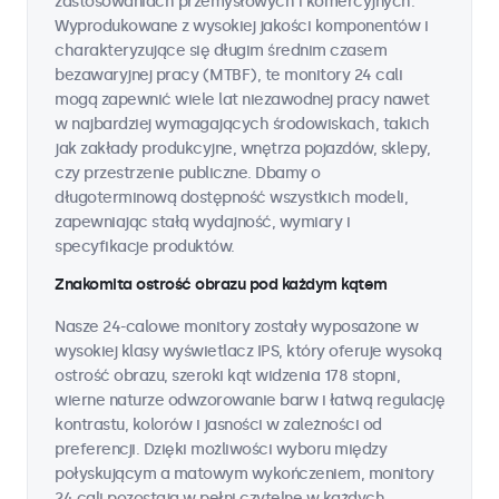
zastosowaniach przemysłowych i komercyjnych.
Wyprodukowane z wysokiej jakości komponentów i
charakteryzujące się długim średnim czasem
bezawaryjnej pracy (MTBF), te monitory 24 cali
mogą zapewnić wiele lat niezawodnej pracy nawet
w najbardziej wymagających środowiskach, takich
jak zakłady produkcyjne, wnętrza pojazdów, sklepy,
czy przestrzenie publiczne. Dbamy o
długoterminową dostępność wszystkich modeli,
zapewniając stałą wydajność, wymiary i
specyfikacje produktów.
Znakomita ostrość obrazu pod każdym kątem
Nasze 24-calowe monitory zostały wyposażone w
wysokiej klasy wyświetlacz IPS, który oferuje wysoką
ostrość obrazu, szeroki kąt widzenia 178 stopni,
wierne naturze odwzorowanie barw i łatwą regulację
kontrastu, kolorów i jasności w zależności od
preferencji. Dzięki możliwości wyboru między
połyskującym a matowym wykończeniem, monitory
24 cali pozostają w pełni czytelne w każdych