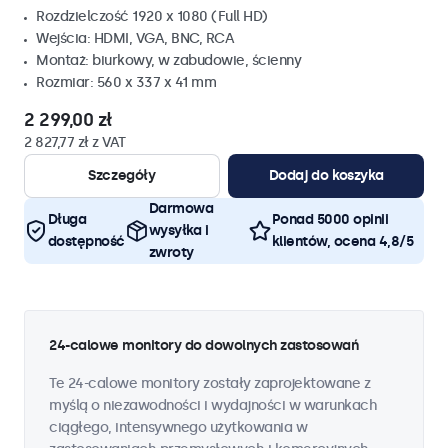
Rozdzielczość 1920 x 1080 (Full HD)
Wejścia: HDMI, VGA, BNC, RCA
Montaż: biurkowy, w zabudowie, ścienny
Rozmiar: 560 x 337 x 41 mm
2 299,00 zł
2 827,77 zł z VAT
Szczegóły
Dodaj do koszyka
Darmowa
Długa
Ponad 5000 opinii
wysyłka i
dostępność
klientów, ocena 4,8/5
zwroty
24-calowe monitory do dowolnych zastosowań
Te 24-calowe monitory zostały zaprojektowane z
myślą o niezawodności i wydajności w warunkach
ciągłego, intensywnego użytkowania w