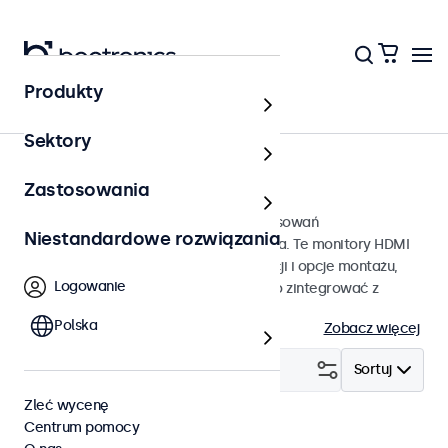
Produkty
Strona główna
Sektory
Monitory HDMI od 7 do 32 cali
Zastosowania
Monitory HDMI przeznaczone do zastosowań
Niestandardowe rozwiązania
profesjonalnych i ciągłego użytkowania. Te monitory HDMI
oferują szerokie możliwości konfiguracji i opcje montażu,
Logowanie
dzięki czemu można je bezproblemowo zintegrować z
dowolną aplikacją i środowiskiem.
Polska
Zobacz więcej
Filtruj (
1
)
Sortuj
Zleć wycenę
Centrum pomocy
HDMI
Monitory 27 cali
Wyczyść