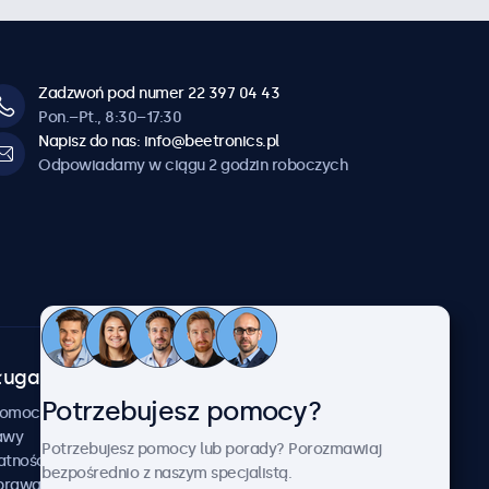
Zadzwoń pod numer 22 397 04 43
Pon.–Pt., 8:30–17:30
Napisz do nas: info@beetronics.pl
Odpowiadamy w ciągu 2 godzin roboczych
uga klienta
O firmie
Potrzebujesz pomocy?
Beetronics
pomocy
awy
Przykłady zastosowania
Potrzebujesz pomocy lub porady? Porozmawiaj
atności
Aktualności i informacje
bezpośrednio z naszym specjalistą.
aprawa