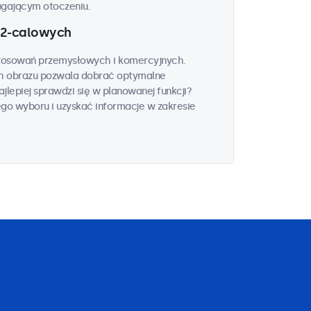
agającym otoczeniu.
32-calowych
stosowań przemysłowych i komercyjnych.
ch obrazu pozwala dobrać optymalne
jlepiej sprawdzi się w planowanej funkcji?
ego wyboru i uzyskać informacje w zakresie