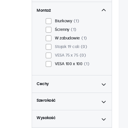
Montaż
Biurkowy
1
Ścienny
1
W zabudowie
1
Stojak 19 cali
0
VESA 75 x 75
0
VESA 100 x 100
1
Cechy
do
4:3 / 5:4
0
Szerokość
9-36 woltów
1
do
Ściemnianie
1
Wysokość
Odtwarzacz multimedialny
USB
1