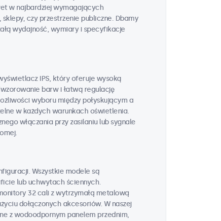
wet w najbardziej wymagających
 sklepy, czy przestrzenie publiczne. Dbamy
ałą wydajność, wymiary i specyfikacje
yświetlacz IPS, który oferuje wysoką
odwzorowanie barw i łatwą regulację
i możliwości wyboru między połyskującym a
elne w każdych warunkach oświetlenia.
go włączania przy zasilaniu lub sygnale
iomej.
figuracji. Wszystkie modele są
ficie lub uchwytach ściennych.
onitory 32 cali z wytrzymałą metalową
użyciu dołączonych akcesoriów. W naszej
czne z wodoodpornym panelem przednim,