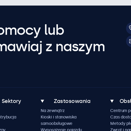
pomocy lub
mawiaj z naszym
Sektory
Zastosowania
Obsł
Na zewnątrz
Centrum 
trybucja
Kioski i stanowiska
Czas dost
samoobsługowe
Metody pł
zny
Wyposażenie pojazdu
Zwrot i n