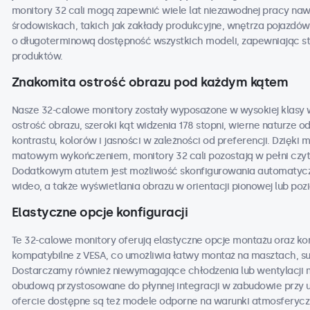
monitory 32 cali mogą zapewnić wiele lat niezawodnej pracy na
środowiskach, takich jak zakłady produkcyjne, wnętrza pojazdów,
o długoterminową dostępność wszystkich modeli, zapewniając st
produktów.
Znakomita ostrość obrazu pod każdym kątem
Nasze 32-calowe monitory zostały wyposażone w wysokiej klasy w
ostrość obrazu, szeroki kąt widzenia 178 stopni, wierne naturze 
kontrastu, kolorów i jasności w zależności od preferencji. Dzięk
matowym wykończeniem, monitory 32 cali pozostają w pełni czyt
Dodatkowym atutem jest możliwość skonfigurowania automatyczne
wideo, a także wyświetlania obrazu w orientacji pionowej lub poz
Elastyczne opcje konfiguracji
Te 32-calowe monitory oferują elastyczne opcje montażu oraz kon
kompatybilne z VESA, co umożliwia łatwy montaż na masztach, su
Dostarczamy również niewymagające chłodzenia lub wentylacji m
obudową przystosowane do płynnej integracji w zabudowie przy 
ofercie dostępne są też modele odporne na warunki atmosfery