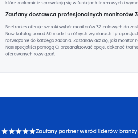
które znakomicie sprawdzają się w funkcjach terenowych i wym
Zaufany dostawca profesjonalnych monitorów 
Beetronics oferuje szeroki wybór monitorów 32-calowych do za
Nasz katalog ponad 60 modeli o różnych wymiarach i proporcja
rozwiązanie do każdego zadania. Zastanawiasz się, jaki monitor na
Nasi specjaliści pomogą Ci przeanalizować opcje, dokonać trafn
oferowanych rozwiązań.
Zaufany partner wśród liderów branży