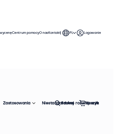
 wycenę
Centrum pomocy
O nas
Kontakt
PL
Logowanie
jnych. Te 32-calowe monitory
zemu można je bezproblemowo
Zastosowania
Niestandardowe rozwiązania
Szukaj
Koszyk
Sortowanie:
Popularność