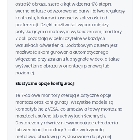
ostrość obrazu, szeroki kąt widzenia 178 stopni,
wierne naturze odwzorowanie barw i łatwą regulację
kontrastu, kolorów i jasności w zależności od
preferencji. Dzięki możliwości wyboru między
połyskującym a matowym wykończeniem, monitory
7 cali pozostają w pełni czytelne w każdych
warunkach oświetlenia. Dodatkowym atutem jest
możliwość skonfigurowania automatycznego
włączania przy zasilaniu lub sygnale wideo, a także
wyświetlania obrazu w orientacji pionowej lub
poziomej.
Elastyczne opcje konfiguracji
Te 7-calowe monitory oferują elastyczne opcje
montażu oraz konfiguracji. Wszystkie modele są
kompatybilne z VESA, co umożliwia łatwy montaż na
masztach, suficie lub uchwytach ściennych.
Dostarczamy również niewymagające chłodzenia
lub wentylacji monitory 7 cali z wytrzymałą
metalową obudową przystosowane do płynnej