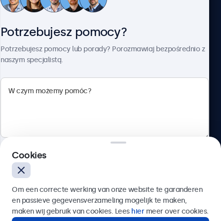
Obsługa klienta
Potrzebujesz pomocy?
O firmie Beetronics
Potrzebujesz pomocy lub porady? Porozmawiaj bezpośrednio z
naszym specjalistą.
Beetronics
ul. Marszałkowska 126/134, Warszawa, 00-008, Polska
4.8/5 ocenione przez 5000+ firm
Cookies
Polski
Wyślij
Om een correcte werking van onze website te garanderen
en passieve gegevensverzameling mogelijk te maken,
Lub zadzwoń pod numer:
22 397 04 43
maken wij gebruik van cookies. Lees
hier
meer over cookies.