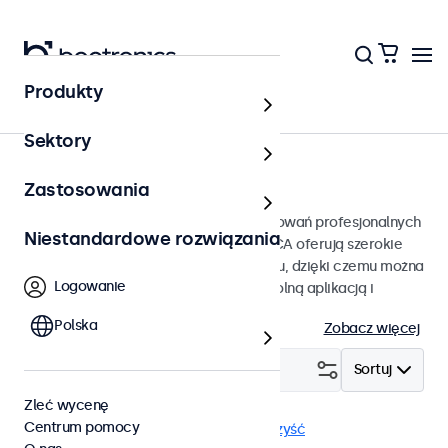
Produkty
Strona główna
Sektory
Monitory RCA od 7 do 32 cali
Zastosowania
Monitory RCA przeznaczone do zastosowań profesjonalnych
Niestandardowe rozwiązania
i ciągłego użytkowania. Te monitory RCA oferują szerokie
możliwości konfiguracji i opcje montażu, dzięki czemu można
Logowanie
je bezproblemowo zintegrować z dowolną aplikacją i
środowiskiem.
Polska
Zobacz więcej
Filtruj (
1
)
Sortuj
Zleć wycenę
Centrum pomocy
RCA
Odporne na wandalizm
Wyczyść