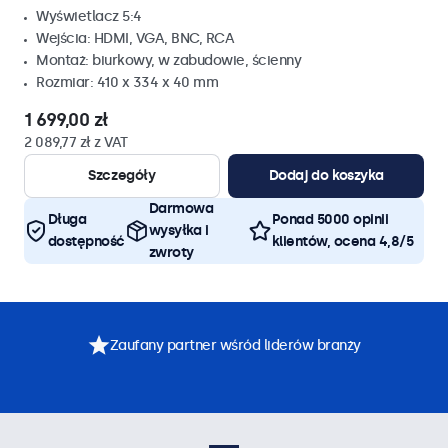
Wyświetlacz 5:4
Wejścia: HDMI, VGA, BNC, RCA
Montaż: biurkowy, w zabudowie, ścienny
Rozmiar: 410 x 334 x 40 mm
1 699,00 zł
2 089,77 zł z VAT
Szczegóły
Dodaj do koszyka
Darmowa
Długa
Ponad 5000 opinii
wysyłka i
dostępność
klientów, ocena 4,8/5
zwroty
Zaufany partner wśród liderów branży