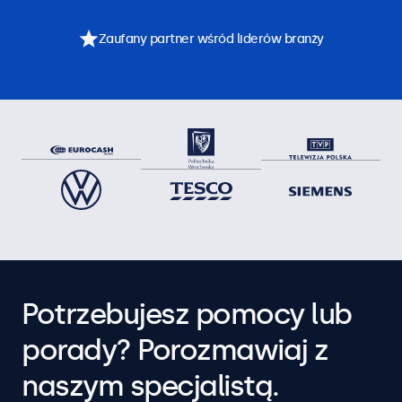
Zaufany partner wśród liderów branży
Potrzebujesz pomocy lub
porady? Porozmawiaj z
naszym specjalistą.