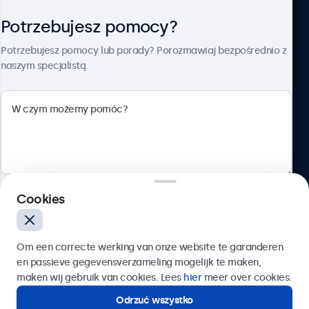
Potrzebujesz pomocy?
O firmie Beetronics
Potrzebujesz pomocy lub porady? Porozmawiaj bezpośrednio z
naszym specjalistą.
Beetronics
ul. Marszałkowska 126/134, Warszawa, 00-008, Polska
4.8/5 ocenione przez 5000+ firm
Cookies
Polski
Wyślij
Om een correcte werking van onze website te garanderen
en passieve gegevensverzameling mogelijk te maken,
Lub zadzwoń pod numer:
22 397 04 43
maken wij gebruik van cookies. Lees
hier
meer over cookies.
Odrzuć wszystko
Potrzebujesz pomocy?