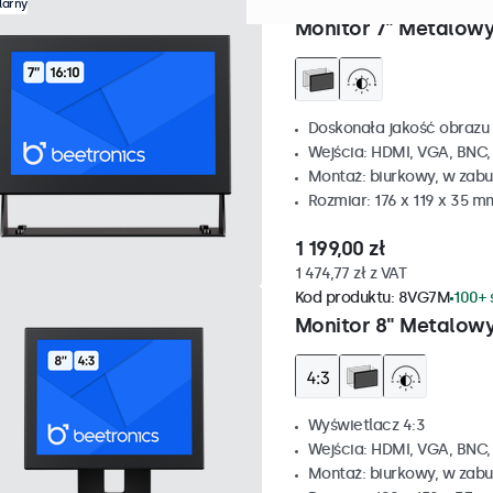
Kod produktu:
7HD7M
100+ 
larny
Monitor 7" Metalow
Doskonała jakość obrazu 
Wejścia: HDMI, VGA, BNC
Montaż: biurkowy, w zabu
Rozmiar: 176 x 119 x 35 m
1 199,00 zł
1 474,77 zł z VAT
Kod produktu:
8VG7M
100+ 
Monitor 8" Metalowy
Wyświetlacz 4:3
Wejścia: HDMI, VGA, BNC
Montaż: biurkowy, w zabu