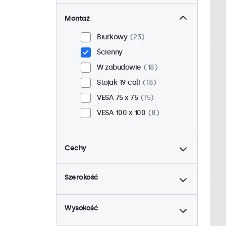
Montaż
Biurkowy
23
Ścienny
W zabudowie
18
Stojak 19 cali
18
VESA 75 x 75
15
VESA 100 x 100
8
Cechy
do
4:3 / 5:4
6
Szerokość
9-36 woltów
23
do
Ściemnianie
23
Wysokość
Odtwarzacz multimedialny
USB
23