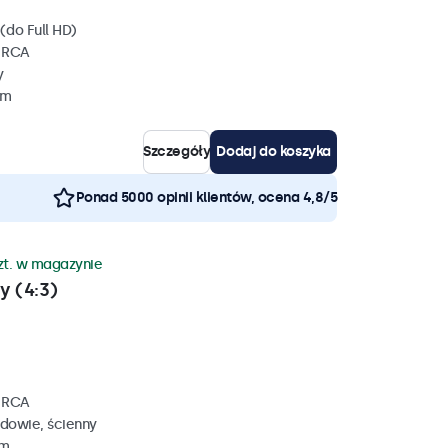
(do Full HD)
, RCA
y
mm
Szczegóły
Dodaj do koszyka
Ponad 5000 opinii klientów, ocena 4,8/5
zt. w magazynie
y (4:3)
, RCA
dowie, ścienny
mm