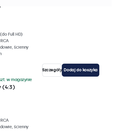
szt. w magazynie
y
(do Full HD)
, RCA
dowie, ścienny
m
Szczegóły
Dodaj do koszyka
szt. w magazynie
 (4:3)
, RCA
dowie, ścienny