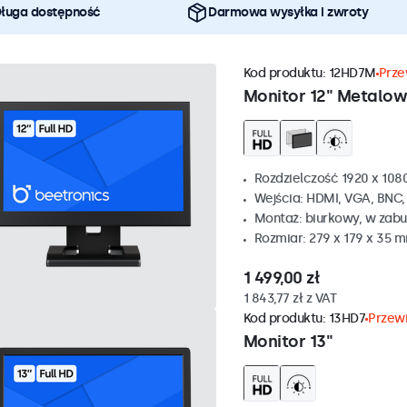
ługa dostępność
Darmowa wysyłka i zwroty
Kod produktu:
12HD7M
Prze
Monitor 12" Metalo
Rozdzielczość 1920 x 1080
Wejścia: HDMI, VGA, BNC
Montaż: biurkowy, w zabu
Rozmiar: 279 x 179 x 35 
1 499,00 zł
1 843,77 zł z VAT
Kod produktu:
13HD7
Przewi
Monitor 13"