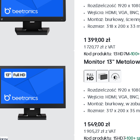
Rozdzielczość 1920 x 1080
Wejścia: HDMI, VGA, BNC
Montaż: biurkowy, ścienn
Rozmiar: 318 x 200 x 33 
1 399,00 zł
1 720,77 zł z VAT
Kod produktu:
13HD7M
100+
Monitor 13" Metalo
Rozdzielczość 1920 x 1080
Wejścia: HDMI, VGA, BNC
Montaż: biurkowy, w zabu
Rozmiar: 317 x 200 x 35 
1 549,00 zł
1 905,27 zł z VAT
Kod produktu:
15HD7
100+ s
larny