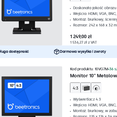
Doskonała jakość obrazu 
Wejścia: HDMI, VGA, BNC
Montaż: biurkowy, ścienn
Rozmiar: 242 x 168 x 32 
1 249,00 zł
1 536,27 zł z VAT
ługa dostępność
Darmowa wysyłka i zwroty
Kod produktu:
10VG7M
36 s
Monitor 10" Metalow
Wyświetlacz 4:3
Wejścia: HDMI, VGA, BNC
Montaż: biurkowy, w zabu
Rozmiar: 225 x 176 x 34 