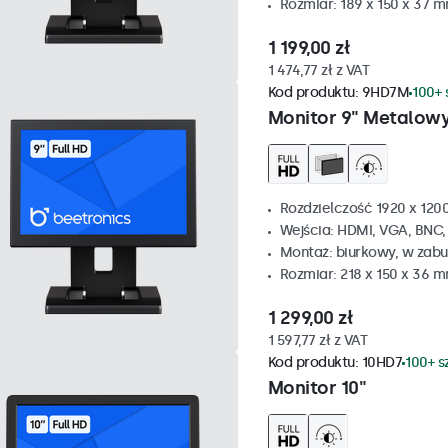
Rozmiar: 189 x 150 x 37 
1 199,00 zł
1 474,77 zł z VAT
Kod produktu:
9HD7M
100+ 
Monitor 9" Metalow
Rozdzielczość 1920 x 1200
Wejścia: HDMI, VGA, BNC
Montaż: biurkowy, w zabu
Rozmiar: 218 x 150 x 36 
1 299,00 zł
1 597,77 zł z VAT
Kod produktu:
10HD7
100+ s
Monitor 10"