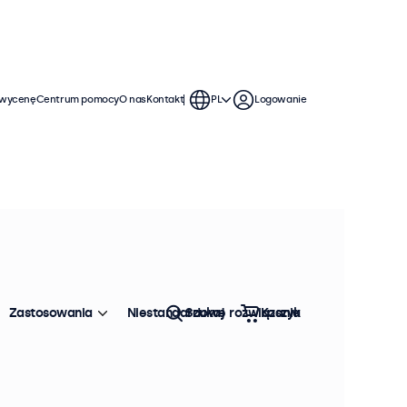
 wycenę
Centrum pomocy
O nas
Kontakt
PL
Logowanie
żytkowania. Te monitory VGA
 można je bezproblemowo
Zastosowania
Niestandardowe rozwiązania
Szukaj
Koszyk
Sortowanie:
Popularność