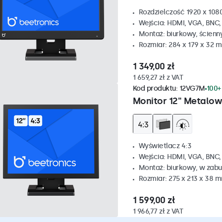
Rozdzielczość 1920 x 1080
Wejścia: HDMI, VGA, BNC
Montaż: biurkowy, ścienn
Rozmiar: 284 x 179 x 32 
1 349,00 zł
1 659,27 zł z VAT
Kod produktu:
12VG7M
100+
Monitor 12" Metalow
Wyświetlacz 4:3
Wejścia: HDMI, VGA, BNC
Montaż: biurkowy, w zabu
Rozmiar: 275 x 213 x 38 
1 599,00 zł
1 966,77 zł z VAT