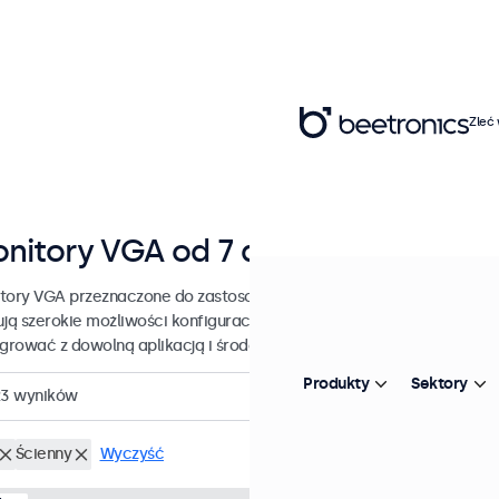
Zleć
nitory VGA od 7 do 32 cali
tory VGA przeznaczone do zastosowań profesjonalnych i ciągłego u
ują szerokie możliwości konfiguracji i opcje montażu, dzięki czemu
egrować z dowolną aplikacją i środowiskiem.
Produkty
Sektory
23
wyników
Ścienny
Wyczyść