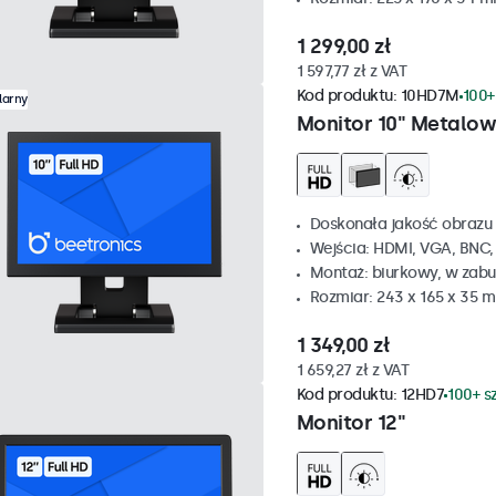
1 299,00 zł
1 597,77 zł z VAT
Kod produktu:
10HD7M
100+
larny
Monitor 10" Metalo
Doskonała jakość obrazu 
Wejścia: HDMI, VGA, BNC
Montaż: biurkowy, w zabu
Rozmiar: 243 x 165 x 35 
1 349,00 zł
1 659,27 zł z VAT
Kod produktu:
12HD7
100+ s
Monitor 12"