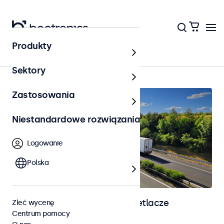
Produkty
Strona główna
Sektory
Zastosowania
Niestandardowe rozwiązania
Logowanie
Polska
Monitory automotive i wyświetlacze
Zleć wycenę
Centrum pomocy
dotykowe