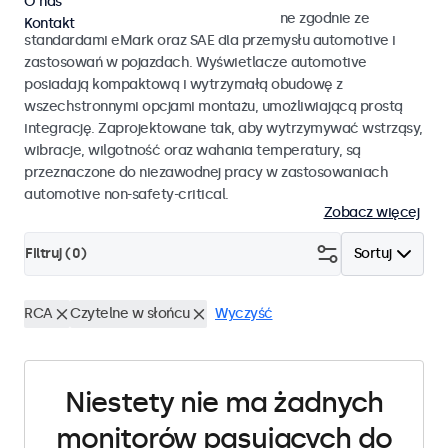
O nas
Monitory i ekrany dotykowe opracowane zgodnie ze
Kontakt
standardami eMark oraz SAE dla przemysłu automotive i
zastosowań w pojazdach. Wyświetlacze automotive
posiadają kompaktową i wytrzymałą obudowę z
wszechstronnymi opcjami montażu, umożliwiającą prostą
integrację. Zaprojektowane tak, aby wytrzymywać wstrząsy,
wibracje, wilgotność oraz wahania temperatury, są
przeznaczone do niezawodnej pracy w zastosowaniach
automotive non-safety-critical.
Zobacz więcej
Filtruj (
0
)
Sortuj
RCA
Czytelne w słońcu
Wyczyść
Niestety nie ma żadnych
monitorów pasujących do