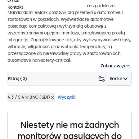
O nas
Monitory i ekrany dotykowe opracowane zgodnie ze
Kontakt
standardami eMark oraz SAE dla przemysłu automotive i
zastosowań w pojazdach. Wyświetlacze automotive
posiadają kompaktową i wytrzymałą obudowę z
wszechstronnymi opcjami montażu, umożliwiającą prostą
integrację. Zaprojektowane tak, aby wytrzymywać wstrząsy,
wibracje, wilgotność oraz wahania temperatury, są
przeznaczone do niezawodnej pracy w zastosowaniach
automotive non-safety-critical.
Zobacz więcej
Filtruj (
0
)
Sortuj
4:3 / 5:4
BNC (SDI)
Wyczyść
Niestety nie ma żadnych
monitorów pasujących do