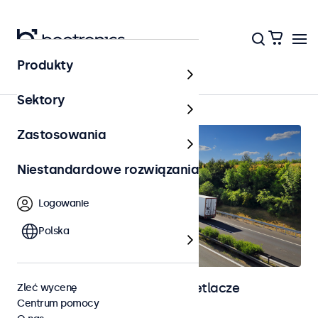
Produkty
Strona główna
Sektory
Zastosowania
Niestandardowe rozwiązania
Logowanie
Polska
Monitory automotive i wyświetlacze
Zleć wycenę
Centrum pomocy
dotykowe